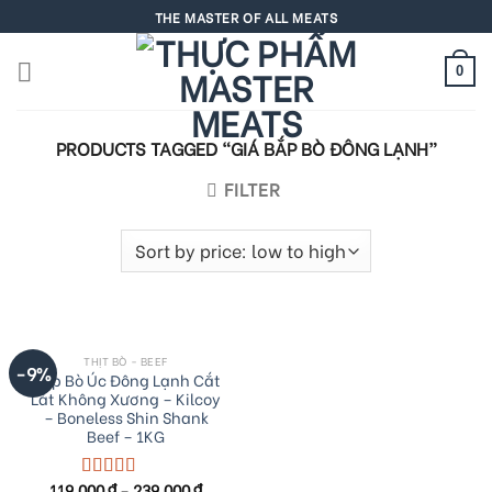
Skip
THE MASTER OF ALL MEATS
to
content
0
PRODUCTS TAGGED “GIÁ BẮP BÒ ĐÔNG LẠNH”
FILTER
THỊT BÒ - BEEF
-9%
Bắp Bò Úc Đông Lạnh Cắt
Lát Không Xương – Kilcoy
– Boneless Shin Shank
Beef – 1KG
119,000
₫
–
239,000
₫
Rated
5.00