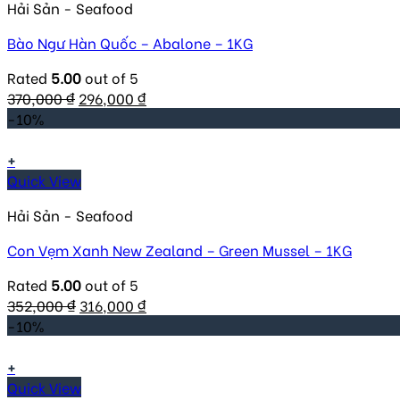
Hải Sản - Seafood
Bào Ngư Hàn Quốc – Abalone – 1KG
Rated
5.00
out of 5
Original
Current
370,000
₫
296,000
₫
price
price
-10%
was:
is:
370,000 ₫.
296,000 ₫.
+
Quick View
Hải Sản - Seafood
Con Vẹm Xanh New Zealand – Green Mussel – 1KG
Rated
5.00
out of 5
Original
Current
352,000
₫
316,000
₫
price
price
-10%
was:
is:
352,000 ₫.
316,000 ₫.
+
Quick View