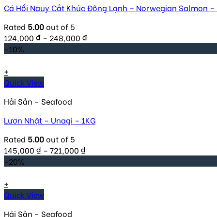
Cá Hồi Nauy Cắt Khúc Đông Lạnh – Norwegian Salmon –
Rated
5.00
out of 5
124,000
₫
–
248,000
₫
-10%
+
Quick View
Hải Sản - Seafood
Lươn Nhật – Unagi – 1KG
Rated
5.00
out of 5
145,000
₫
–
721,000
₫
-20%
+
Quick View
Hải Sản - Seafood