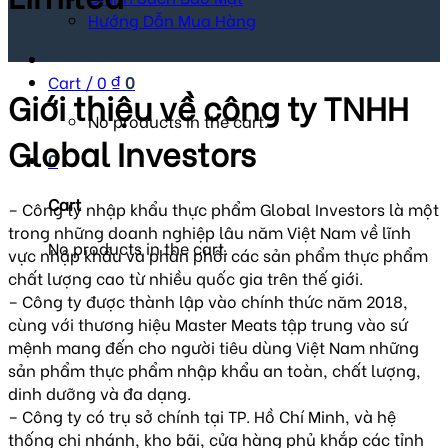
Hướng Dẫn Mua Hàng
Cart /
0
₫
0
Giới thiệu về công ty TNHH
No products in the cart.
Global Investors
0
Cart
– Công ty nhập khẩu thực phẩm Global Investors là một
trong những doanh nghiệp lâu năm Việt Nam về lĩnh
No products in the cart.
vực nhập khẩu và phân phối các sản phẩm thực phẩm
chất lượng cao từ nhiều quốc gia trên thế giới.
– Công ty được thành lập vào chính thức năm 2018,
cùng với thương hiệu Master Meats tập trung vào sứ
mệnh mang đến cho người tiêu dùng Việt Nam những
sản phẩm thực phẩm nhập khẩu an toàn, chất lượng,
dinh dưỡng và đa dạng.
– Công ty có trụ sở chính tại TP. Hồ Chí Minh, và hệ
thống chi nhánh, kho bãi, cửa hàng phủ khắp các tỉnh