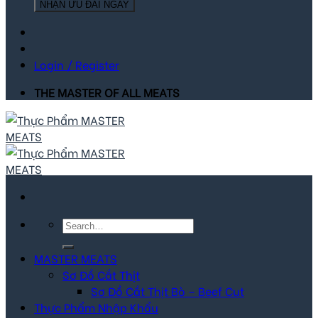
NHẬN ƯU ĐÃI NGAY
Login / Register
THE MASTER OF ALL MEATS
Search
for:
MASTER MEATS
Sơ Đồ Cắt Thịt
Sơ Đồ Cắt Thịt Bò – Beef Cut
Thực Phẩm Nhập Khẩu