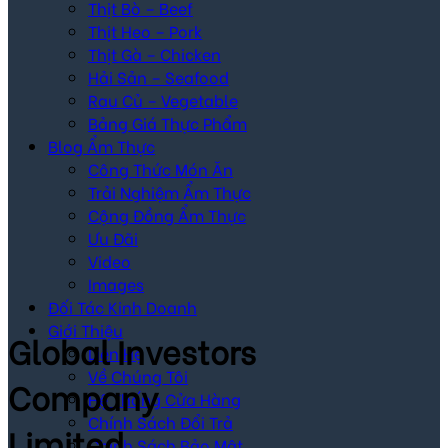
Thịt Bò – Beef
Thịt Heo – Pork
Thịt Gà – Chicken
Hải Sản – Seafood
Rau Củ – Vegetable
Bảng Giá Thực Phẩm
Blog Ẩm Thực
Công Thức Món Ăn
Trải Nghiệm Ẩm Thực
Cộng Đồng Ẩm Thực
Ưu Đãi
Video
Images
Đối Tác Kinh Doanh
Giới Thiệu
Global Investors
Liên Hệ
Về Chúng Tôi
Company
Hệ Thống Cửa Hàng
Chính Sách Đổi Trả
Limited
Chính Sách Bảo Mật