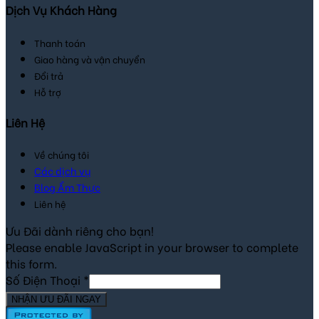
Dịch Vụ Khách Hàng
Thanh toán
Giao hàng và vận chuyển
Đổi trả
Hỗ trợ
Liên Hệ
Về chúng tôi
Các dịch vụ
Blog Ẩm Thực
Liên hệ
Ưu Đãi dành riêng cho bạn!
Please enable JavaScript in your browser to complete
this form.
Số Điện Thoại
*
NHẬN ƯU ĐÃI NGAY