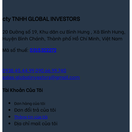
cty TNHH GLOBAL INVESTORS
20 Đường số 19, Khu dân cư Bình Hưng , Xã Bình Hưng,
Huyện Bình Chánh, Thành phố Hồ Chí Minh, Việt Nam
Mã số thuế:
0315322272
0938.45.44.99
090.66.99.740
sales.globalinvestors@gmail.com
Tài Khoản Của Tôi
Đơn hàng của tôi
Đơn đổi trả của tôi
Thông tin của tôi
Địa chỉ mail của tôi