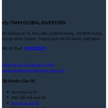
cty TNHH GLOBAL INVESTORS
20 Đường số 19, Khu dân cư Bình Hưng , Xã Bình Hưng,
Huyện Bình Chánh, Thành phố Hồ Chí Minh, Việt Nam
Mã số thuế:
0315322272
0938.45.44.99
090.66.99.740
sales.globalinvestors@gmail.com
Tài Khoản Của Tôi
Đơn hàng của tôi
Đơn đổi trả của tôi
Thông tin của tôi