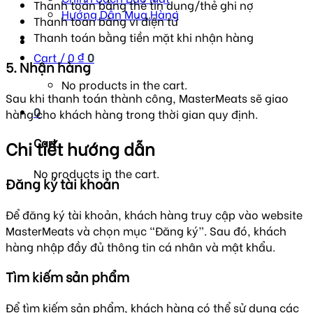
Thanh toán bằng thẻ tín dụng/thẻ ghi nợ
Hướng Dẫn Mua Hàng
Thanh toán bằng ví điện tử
Thanh toán bằng tiền mặt khi nhận hàng
Cart /
0
₫
0
5. Nhận hàng
No products in the cart.
Sau khi thanh toán thành công, MasterMeats sẽ giao
0
hàng cho khách hàng trong thời gian quy định.
Cart
Chi tiết hướng dẫn
No products in the cart.
Đăng ký tài khoản
Để đăng ký tài khoản, khách hàng truy cập vào website
MasterMeats và chọn mục “Đăng ký”. Sau đó, khách
hàng nhập đầy đủ thông tin cá nhân và mật khẩu.
Tìm kiếm sản phẩm
Để tìm kiếm sản phẩm, khách hàng có thể sử dụng các