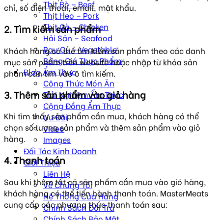
Thịt Bò – Beef
chỉ, số điện thoại, email, mật khẩu.
Thịt Heo – Pork
Thịt Gà – Chicken
2. Tìm kiếm sản phẩm
Hải Sản – Seafood
Rau Củ – Vegetable
Khách hàng có thể tìm kiếm sản phẩm theo các danh
Bảng Giá Thực Phẩm
mục sản phẩm trên website hoặc nhập từ khóa sản
Blog Ẩm Thực
phẩm cần tìm vào ô tìm kiếm.
Công Thức Món Ăn
3. Thêm sản phẩm vào giỏ hàng
Trải Nghiệm Ẩm Thực
Cộng Đồng Ẩm Thực
Khi tìm thấy sản phẩm cần mua, khách hàng có thể
Ưu Đãi
chọn số lượng sản phẩm và thêm sản phẩm vào giỏ
Video
hàng.
Images
Đối Tác Kinh Doanh
4. Thanh toán
Giới Thiệu
Liên Hệ
Sau khi thêm tất cả sản phẩm cần mua vào giỏ hàng,
Về Chúng Tôi
khách hàng có thể tiến hành thanh toán. MasterMeats
Hệ Thống Cửa Hàng
cung cấp các phương thức thanh toán sau:
Chính Sách Đổi Trả
Chính Sách Bảo Mật