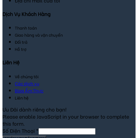
Địa chỉ mail của tôi
Dịch Vụ Khách Hàng
Thanh toán
Giao hàng và vận chuyển
Đổi trả
Hỗ trợ
Liên Hệ
Về chúng tôi
Các dịch vụ
Blog Ẩm Thực
Liên hệ
Ưu Đãi dành riêng cho bạn!
Please enable JavaScript in your browser to complete
this form.
Số Điện Thoại
*