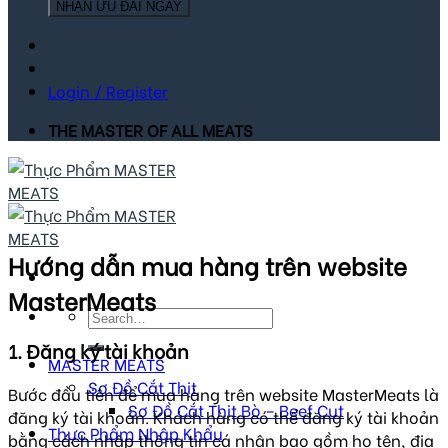
NHẬN ƯU ĐÃI NGAY
Login / Register
THE MASTER OF ALL MEATS
Hướng dẫn mua hàng trên website
MasterMeats
Search
for:
1. Đăng ký tài khoản
MASTER MEATS
Sơ Đồ Cắt Thịt
Bước đầu tiên để mua hàng trên website MasterMeats là
Sơ Đồ Cắt Thịt Bò – Beef Cut
đăng ký tài khoản. Khách hàng có thể đăng ký tài khoản
Thực Phẩm Nhập Khẩu
bằng cách nhập thông tin cá nhân bao gồm họ tên, địa