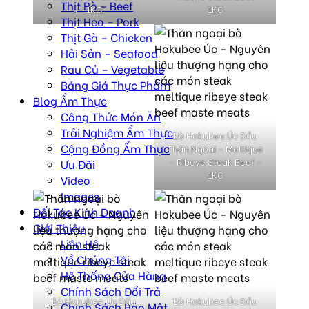
Thịt Bò – Beef
1KG
1KG
Thịt Heo – Pork
Thịt Gà – Chicken
Hải Sản – Seafood
Rau Củ – Vegetable
Bảng Giá Thực Phẩm
Blog Ẩm Thực
Công Thức Món Ăn
Trải Nghiệm Ẩm Thực
Bò Hokubee Úc Đầu
Cộng Đồng Ẩm Thực
Thăn Ngoại – Meltique
– Ribeye Steak Beef –
Ưu Đãi
1KG
Video
Images
Đối Tác Kinh Doanh
Giới Thiệu
Liên Hệ
Về Chúng Tôi
Hệ Thống Cửa Hàng
Chính Sách Đổi Trả
Bò Hokubee Úc Đầu
Bò Hokubee Úc Đầu
Chính Sách Bảo Mật