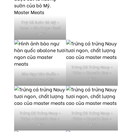
Thịt Dẻ Sườn Bò Mỹ –
Excel – Rib Finger Beef
– 1KG
Trứng Cá Trứng Nauy –
Ebiko – Capelin Roe –
Bào Ngư Hàn Quốc –
1KG
Abalone – 1KG
Trứng Cá Trứng Nauy –
Trứng Cá Trứng Nauy –
Ebiko – Capelin Roe –
Ebiko – Capelin Roe –
1KG
1KG