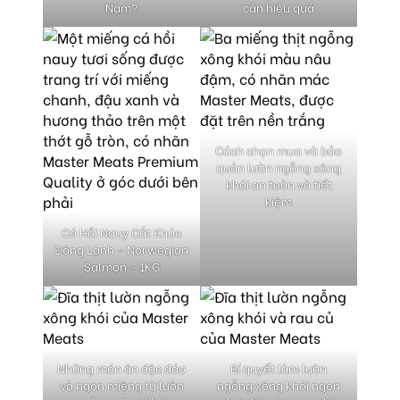
Nam?
cân hiệu quả
Cách chọn mua và bảo
quản lườn ngỗng xông
khói an toàn và tiết
kiệm
Cá Hồi Nauy Cắt Khúc
Đông Lạnh – Norwegian
Salmon – 1KG
Những món ăn độc đáo
Bí quyết làm lườn
và ngon miệng từ lườn
ngỗng xông khói ngon