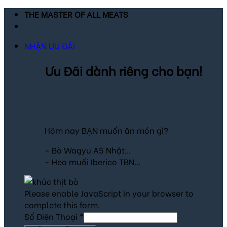
Skip
THE MASTER OF ALL MEATS
to
content
NHẬN ƯU ĐÃI
Ưu Đãi dành riêng cho bạn!
Hôm nay BẠN muốn ăn món gì?
- Bò Wagyu A5 Nhật...
- Heo muối Iberico TBN...
Please enable JavaScript in your browser to
complete this form.
Số Điện Thoại
*