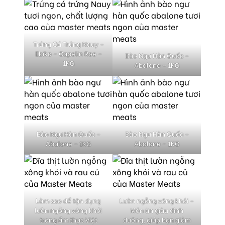
Trứng Cá Trứng Nauy –
Ebiko – Capelin Roe –
Bào Ngư Hàn Quốc –
1KG
Abalone – 1KG
Bào Ngư Hàn Quốc –
Bào Ngư Hàn Quốc –
Abalone – 1KG
Abalone – 1KG
Làm sao để tận dụng
Lườn ngỗng xông khói –
lườn ngỗng xông khói
Món ăn giàu dinh
trong ẩm thực Việt
dưỡng, giúp bạn giảm