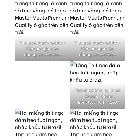
Trứng cá chuồn tobiko –
Trứng cá chuồn tobiko –
Món ăn ngon, bổ
Món ăn ngon, bổ
dưỡng, dễ chế biến
dưỡng, dễ chế biến
Thịt Nạc Dăm Heo Brazil
– Seara – Collar
Boneless Pork – 1KG