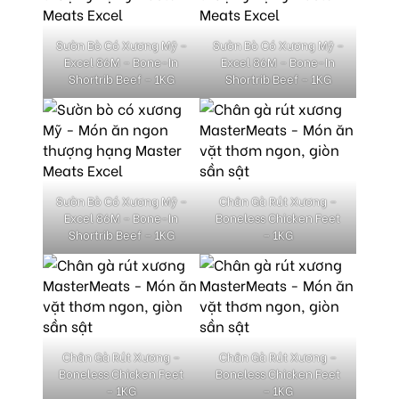
Sườn Bò Có Xương Mỹ –
Sườn Bò Có Xương Mỹ –
Excel 86M – Bone-In
Excel 86M – Bone-In
Shortrib Beef – 1KG
Shortrib Beef – 1KG
Sườn Bò Có Xương Mỹ –
Chân Gà Rút Xương –
Excel 86M – Bone-In
Boneless Chicken Feet
Shortrib Beef – 1KG
– 1KG
Chân Gà Rút Xương –
Chân Gà Rút Xương –
Boneless Chicken Feet
Boneless Chicken Feet
– 1KG
– 1KG