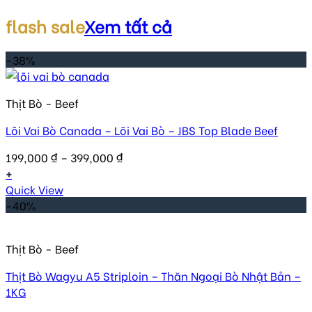
flash sale
Xem tất cả
-38%
Thịt Bò - Beef
Lõi Vai Bò Canada – Lõi Vai Bò – JBS Top Blade Beef
199,000
₫
–
399,000
₫
+
Quick View
-40%
Thịt Bò - Beef
Thịt Bò Wagyu A5 Striploin – Thăn Ngoại Bò Nhật Bản –
1KG