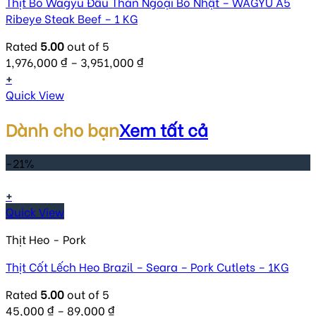
Thịt Bò Wagyu Đầu Thăn Ngoại Bò Nhật – WAGYU A5
Ribeye Steak Beef – 1 KG
Rated
5.00
out of 5
1,976,000
₫
–
3,951,000
₫
+
Quick View
Dành cho bạn
Xem tất cả
-21%
+
Quick View
Thịt Heo - Pork
Thịt Cốt Lếch Heo Brazil – Seara – Pork Cutlets – 1KG
Rated
5.00
out of 5
45,000
₫
–
89,000
₫