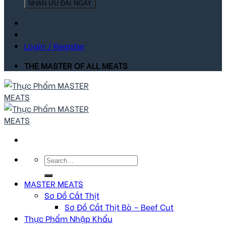
NHẬN ƯU ĐÃI NGAY
Login / Register
THE MASTER OF ALL MEATS
Search
for:
MASTER MEATS
Sơ Đồ Cắt Thịt
Sơ Đồ Cắt Thịt Bò – Beef Cut
Thực Phẩm Nhập Khẩu