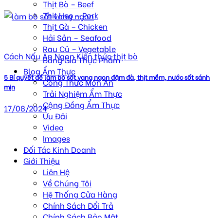
Thịt Bò – Beef
Thịt Heo – Pork
Thịt Gà – Chicken
Hải Sản – Seafood
Rau Củ – Vegetable
Cách Nấu Ăn Ngon Kiến thức thịt bò
Bảng Giá Thực Phẩm
Blog Ẩm Thực
5 Bí quyết để làm bò sốt vang ngon đậm đà, thịt mềm, nước sốt sánh
Công Thức Món Ăn
mịn
Trải Nghiệm Ẩm Thực
Cộng Đồng Ẩm Thực
17/08/2024
Ưu Đãi
Video
Images
Đối Tác Kinh Doanh
Giới Thiệu
Liên Hệ
Về Chúng Tôi
Hệ Thống Cửa Hàng
Chính Sách Đổi Trả
Chính Sách Bảo Mật