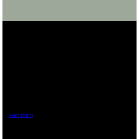
Khi mua trên 399k được giảm
20000
đ
Xem thêm