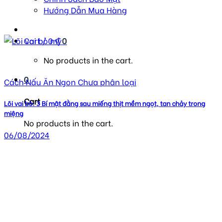
Hướng Dẫn Mua Hàng
Cart /
0
₫
0
No products in the cart.
0
Cách Nấu Ăn Ngon Chưa phân loại
Cart
Lõi vai bò: 3 Bí mật đằng sau miếng thịt mềm ngọt, tan chảy trong
miệng
No products in the cart.
06/08/2024