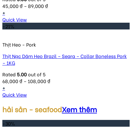
45,000
₫
–
89,000
₫
+
Quick View
-21%
Thịt Heo - Pork
Thịt Nạc Dăm Heo Brazil – Seara – Collar Boneless Pork
– 1KG
Rated
5.00
out of 5
68,000
₫
–
108,000
₫
+
Quick View
hải sản - seafood
Xem thêm
-30%