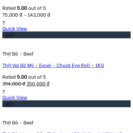
Rated
5.00
out of 5
75,000
₫
–
143,000
₫
+
Quick View
-11%
Thịt Bò - Beef
Thịt Vai Bò Mỹ – Excel – Chuck Eye Roll – 1KG
Rated
5.00
out of 5
Original
Current
394,000
₫
350,000
₫
price
price
+
was:
is:
Quick View
394,000 ₫.
350,000 ₫.
-32%
Thịt Bò - Beef