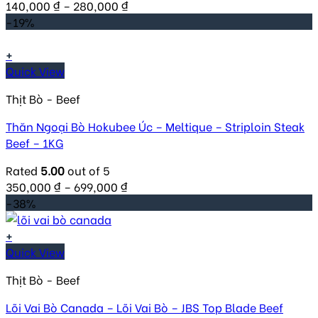
140,000
₫
–
280,000
₫
-19%
+
Quick View
Thịt Bò - Beef
Thăn Ngoại Bò Hokubee Úc – Meltique – Striploin Steak
Beef – 1KG
Rated
5.00
out of 5
350,000
₫
–
699,000
₫
-38%
+
Quick View
Thịt Bò - Beef
Lõi Vai Bò Canada – Lõi Vai Bò – JBS Top Blade Beef