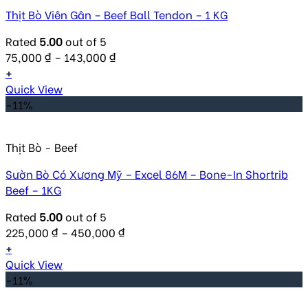
Thịt Bò Viên Gân – Beef Ball Tendon – 1 KG
Rated
5.00
out of 5
75,000
₫
–
143,000
₫
+
Quick View
-11%
Thịt Bò - Beef
Sườn Bò Có Xương Mỹ – Excel 86M – Bone-In Shortrib
Beef – 1KG
Rated
5.00
out of 5
225,000
₫
–
450,000
₫
+
Quick View
-11%