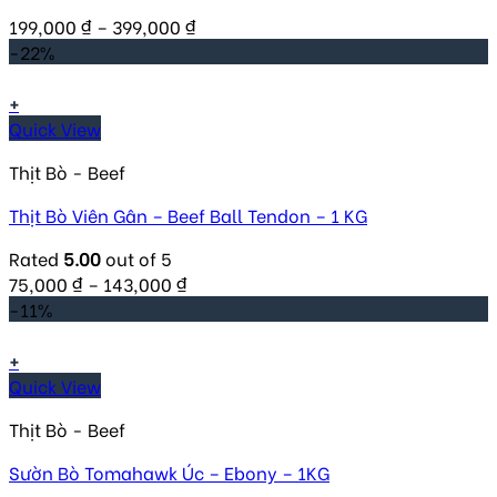
199,000
₫
–
399,000
₫
-22%
+
Quick View
Thịt Bò - Beef
Thịt Bò Viên Gân – Beef Ball Tendon – 1 KG
Rated
5.00
out of 5
75,000
₫
–
143,000
₫
-11%
+
Quick View
Thịt Bò - Beef
Sườn Bò Tomahawk Úc – Ebony – 1KG