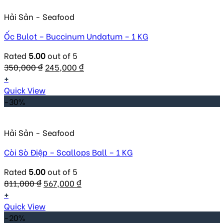
Hải Sản - Seafood
Ốc Bulot – Buccinum Undatum – 1 KG
Rated
5.00
out of 5
Original
Current
350,000
₫
245,000
₫
price
price
+
was:
is:
Quick View
350,000 ₫.
245,000 ₫.
-30%
Hải Sản - Seafood
Còi Sò Điệp – Scallops Ball – 1 KG
Rated
5.00
out of 5
Original
Current
811,000
₫
567,000
₫
price
price
+
was:
is:
Quick View
811,000 ₫.
567,000 ₫.
-20%