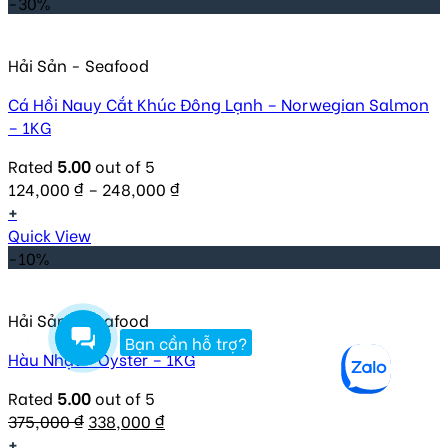
-30%
Hải Sản - Seafood
Cá Hồi Nauy Cắt Khúc Đông Lạnh – Norwegian Salmon
– 1KG
Rated
5.00
out of 5
124,000
₫
–
248,000
₫
+
Quick View
-10%
Hải Sản - Seafood
Bạn cần hỗ trợ?
Hàu Nhật – Oyster – 1KG
Rated
5.00
out of 5
Original
Current
375,000
₫
338,000
₫
price
price
+