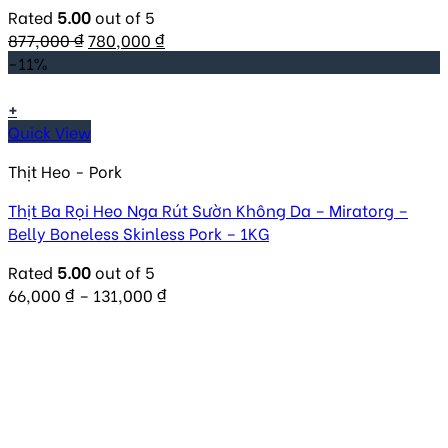
Rated
5.00
out of 5
Original
Current
877,000
₫
780,000
₫
price
price
-11%
was:
is:
877,000 ₫.
780,000 ₫.
+
Quick View
Thịt Heo - Pork
Thịt Ba Rọi Heo Nga Rút Sườn Không Da – Miratorg –
Belly Boneless Skinless Pork – 1KG
Rated
5.00
out of 5
66,000
₫
–
131,000
₫