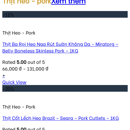
Thịt heo - pork
Xem thêm
-11%
Thịt Heo - Pork
Thịt Ba Rọi Heo Nga Rút Sườn Không Da – Miratorg –
Belly Boneless Skinless Pork – 1KG
Rated
5.00
out of 5
66,000
₫
–
131,000
₫
+
Quick View
-21%
Thịt Heo - Pork
Thịt Cốt Lếch Heo Brazil – Seara – Pork Cutlets – 1KG
Rated
5.00
out of 5