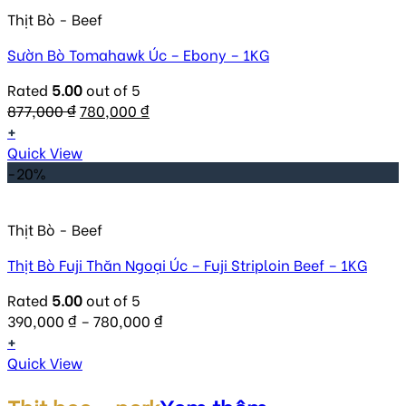
Thịt Bò - Beef
Sườn Bò Tomahawk Úc – Ebony – 1KG
Rated
5.00
out of 5
Original
Current
877,000
₫
780,000
₫
price
price
+
was:
is:
Quick View
877,000 ₫.
780,000 ₫.
-20%
Thịt Bò - Beef
Thịt Bò Fuji Thăn Ngoại Úc – Fuji Striploin Beef – 1KG
Rated
5.00
out of 5
390,000
₫
–
780,000
₫
+
Quick View