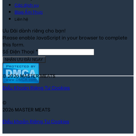
Các dịch vụ
Blog Ẩm Thực
Liên hệ
Ưu Đãi dành riêng cho bạn!
Please enable JavaScript in your browser to complete
this form.
Số Điện Thoại
*
NHẬN ƯU ĐÃI NGAY
© 2026 MASTER MEATS
Điểu Khoản
Riêng Tư
Cookies
©
2026 MASTER MEATS
Điều khoản
Riêng Tư
Cookies