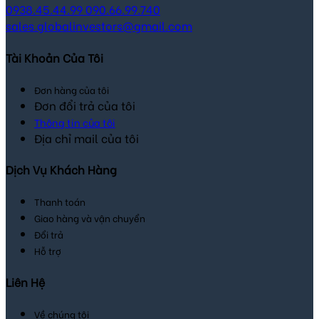
0938.45.44.99
090.66.99.740
sales.globalinvestors@gmail.com
Tài Khoản Của Tôi
Đơn hàng của tôi
Đơn đổi trả của tôi
Thông tin của tôi
Địa chỉ mail của tôi
Dịch Vụ Khách Hàng
Thanh toán
Giao hàng và vận chuyển
Đổi trả
Hỗ trợ
Liên Hệ
Về chúng tôi