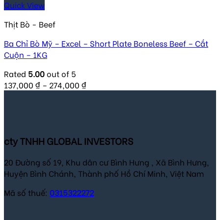
Quick View
Thịt Bò - Beef
Ba Chỉ Bò Mỹ – Excel – Short Plate Boneless Beef – Cắt
Cuộn – 1KG
Rated
5.00
out of 5
137,000
₫
–
274,000
₫
cty TNHH GLOBAL INVESTORS
20 Đường số 19, Khu dân cư Bình Hưng , Xã Bình Hưng,
Huyện Bình Chánh, Thành phố Hồ Chí Minh, Việt Nam
Mã số thuế:
0315322272