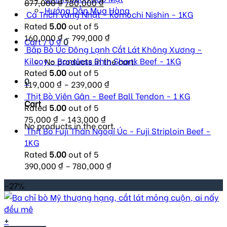
Original
Current
877,000
₫
780,000
₫
Hướng Dẫn Mua Hàng
price
price
Cá Trích Vàng Nhật - Komochi Nishin - 1KG
was:
is:
Rated
5.00
out of 5
877,000 ₫.
780,000 ₫.
160,000
₫
–
799,000
₫
Cart /
0
₫
0
Bắp Bò Úc Đông Lạnh Cắt Lát Không Xương -
Kilcoy - Boneless Shin Shank Beef - 1KG
No products in the cart.
Rated
5.00
out of 5
0
119,000
₫
–
239,000
₫
Thịt Bò Viên Gân - Beef Ball Tendon - 1 KG
Cart
Rated
5.00
out of 5
75,000
₫
–
143,000
₫
No products in the cart.
Thịt Bò Fuji Thăn Ngoại Úc - Fuji Striploin Beef -
1KG
Rated
5.00
out of 5
390,000
₫
–
780,000
₫
-27%
+