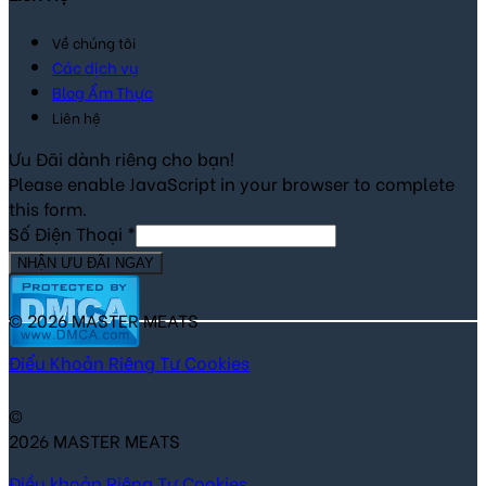
Về chúng tôi
Các dịch vụ
Blog Ẩm Thực
Liên hệ
Ưu Đãi dành riêng cho bạn!
Please enable JavaScript in your browser to complete
this form.
Số Điện Thoại
*
NHẬN ƯU ĐÃI NGAY
© 2026 MASTER MEATS
Điểu Khoản
Riêng Tư
Cookies
©
2026 MASTER MEATS
Điều khoản
Riêng Tư
Cookies