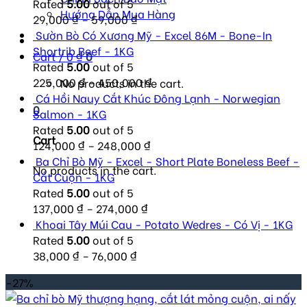
Rated
5.00
out of 5
Hướng Dẫn Mua Hàng
29,000
₫
–
59,000
₫
Sườn Bò Có Xương Mỹ - Excel 86M - Bone-In
Shortrib Beef - 1KG
Cart /
0
₫
0
Rated
5.00
out of 5
225,000
₫
–
450,000
₫
No products in the cart.
Cá Hồi Nauy Cắt Khúc Đông Lạnh - Norwegian
0
Salmon - 1KG
Rated
5.00
out of 5
Cart
124,000
₫
–
248,000
₫
Ba Chỉ Bò Mỹ - Excel - Short Plate Boneless Beef -
No products in the cart.
Cắt Cuộn - 1KG
Rated
5.00
out of 5
137,000
₫
–
274,000
₫
Khoai Tây Múi Cau - Potato Wedres - Có Vị - 1KG
Rated
5.00
out of 5
38,000
₫
–
76,000
₫
-27%