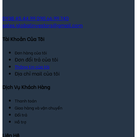
0938.45.44.99
090.66.99.740
sales.globalinvestors@gmail.com
Tài Khoản Của Tôi
Đơn hàng của tôi
Đơn đổi trả của tôi
Thông tin của tôi
Địa chỉ mail của tôi
Dịch Vụ Khách Hàng
Thanh toán
Giao hàng và vận chuyển
Đổi trả
Hỗ trợ
Liên Hệ