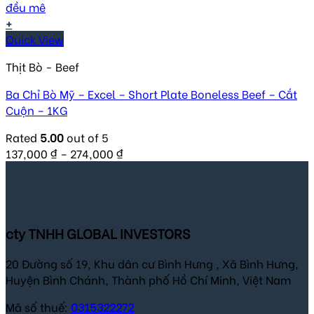
+
Quick View
Thịt Bò - Beef
Ba Chỉ Bò Mỹ – Excel – Short Plate Boneless Beef – Cắt
Cuộn – 1KG
Rated
5.00
out of 5
137,000
₫
–
274,000
₫
cty TNHH GLOBAL INVESTORS
20 Đường số 19, Khu dân cư Bình Hưng , Xã Bình Hưng,
Huyện Bình Chánh, Thành phố Hồ Chí Minh, Việt Nam
Mã số thuế:
0315322272