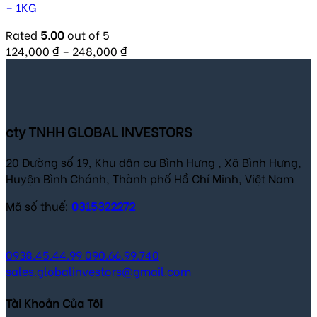
– 1KG
Rated
5.00
out of 5
124,000
₫
–
248,000
₫
cty TNHH GLOBAL INVESTORS
20 Đường số 19, Khu dân cư Bình Hưng , Xã Bình Hưng,
Huyện Bình Chánh, Thành phố Hồ Chí Minh, Việt Nam
Mã số thuế:
0315322272
0938.45.44.99
090.66.99.740
sales.globalinvestors@gmail.com
Tài Khoản Của Tôi