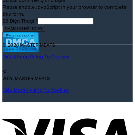
Please enable JavaScript in your browser to complete
this form.
Số Điện Thoại
*
NHẬN ƯU ĐÃI NGAY
© 2026 MASTER MEATS
Điểu Khoản
Riêng Tư
Cookies
©
2026 MASTER MEATS
Điều khoản
Riêng Tư
Cookies