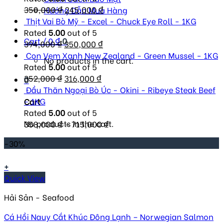
Original
Current
350,000
₫
245,000
₫
Hướng Dẫn Mua Hàng
price
price
Thịt Vai Bò Mỹ - Excel - Chuck Eye Roll - 1KG
was:
is:
Rated
5.00
out of 5
Cart /
0
₫
0
Original
350,000 ₫.
Current
245,000 ₫.
394,000
₫
350,000
₫
price
price
Con Vẹm Xanh New Zealand - Green Mussel - 1KG
No products in the cart.
was:
is:
Rated
5.00
out of 5
394,000 ₫.
Original
Current
350,000 ₫.
352,000
₫
316,000
₫
0
price
price
Đầu Thăn Ngoại Bò Úc - Okini - Ribeye Steak Beef
was:
is:
- 1KG
Cart
352,000 ₫.
316,000 ₫.
Rated
5.00
out of 5
No products in the cart.
358,000
₫
–
715,000
₫
-30%
+
Quick View
Hải Sản - Seafood
Cá Hồi Nauy Cắt Khúc Đông Lạnh – Norwegian Salmon