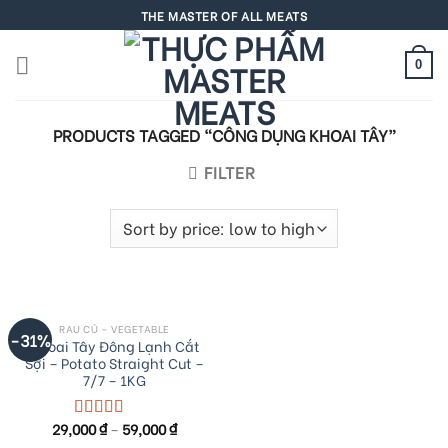
Skip
THE MASTER OF ALL MEATS
to
content
0
PRODUCTS TAGGED “CÔNG DỤNG KHOAI TÂY”
FILTER
RAU CỦ – VEGETABLE
-31%
Khoai Tây Đông Lạnh Cắt
Sợi – Potato Straight Cut –
7/7 – 1KG
29,000
₫
–
59,000
₫
Rated
5.00
out of 5