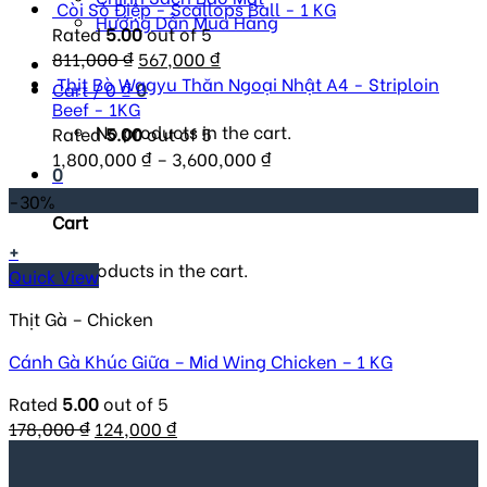
Còi Sò Điệp - Scallops Ball - 1 KG
Hướng Dẫn Mua Hàng
Rated
5.00
out of 5
Original
Current
811,000
₫
567,000
₫
price
price
Thịt Bò Wagyu Thăn Ngoại Nhật A4 - Striploin
Cart /
0
₫
0
was:
is:
Beef - 1KG
No products in the cart.
811,000 ₫.
567,000 ₫.
Rated
5.00
out of 5
1,800,000
₫
–
3,600,000
₫
0
-30%
Cart
+
No products in the cart.
Quick View
Thịt Gà – Chicken
Cánh Gà Khúc Giữa – Mid Wing Chicken – 1 KG
Rated
5.00
out of 5
Original
Current
178,000
₫
124,000
₫
price
price
was:
is: