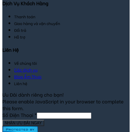
Dịch Vụ Khách Hàng
Thanh toán
Giao hàng và vận chuyển
Đổi trả
Hỗ trợ
Liên Hệ
Về chúng tôi
Các dịch vụ
Blog Ẩm Thực
Liên hệ
Ưu Đãi dành riêng cho bạn!
Please enable JavaScript in your browser to complete
this form.
Số Điện Thoại
*
NHẬN ƯU ĐÃI NGAY