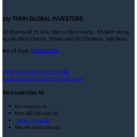
178,000 ₫.
124,000 ₫.
cty TNHH GLOBAL INVESTORS
20 Đường số 19, Khu dân cư Bình Hưng , Xã Bình Hưng,
Huyện Bình Chánh, Thành phố Hồ Chí Minh, Việt Nam
Mã số thuế:
0315322272
0938.45.44.99
090.66.99.740
sales.globalinvestors@gmail.com
Tài Khoản Của Tôi
Đơn hàng của tôi
Đơn đổi trả của tôi
Thông tin của tôi
Địa chỉ mail của tôi