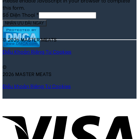
Please enable JavaScript in your browser to complete
this form.
Số Điện Thoại
*
NHẬN ƯU ĐÃI NGAY
© 2026 MASTER MEATS
Điểu Khoản
Riêng Tư
Cookies
©
2026 MASTER MEATS
Điều khoản
Riêng Tư
Cookies