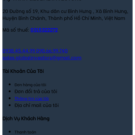
20 Đường số 19, Khu dân cư Bình Hưng , Xã Bình Hưng,
Huyện Bình Chánh, Thành phố Hồ Chí Minh, Việt Nam
Mã số thuế:
0315322272
0938.45.44.99
090.66.99.740
sales.globalinvestors@gmail.com
Tài Khoản Của Tôi
Đơn hàng của tôi
Đơn đổi trả của tôi
Thông tin của tôi
Địa chỉ mail của tôi
Dịch Vụ Khách Hàng
Thanh toán