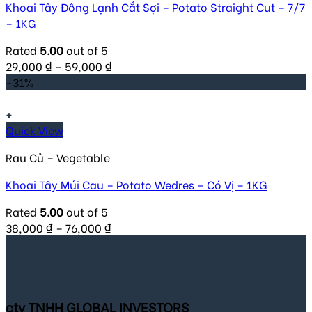
Khoai Tây Đông Lạnh Cắt Sợi – Potato Straight Cut – 7/7
– 1KG
Rated
5.00
out of 5
29,000
₫
–
59,000
₫
-31%
+
Quick View
Rau Củ – Vegetable
Khoai Tây Múi Cau – Potato Wedres – Có Vị – 1KG
Rated
5.00
out of 5
38,000
₫
–
76,000
₫
cty TNHH GLOBAL INVESTORS