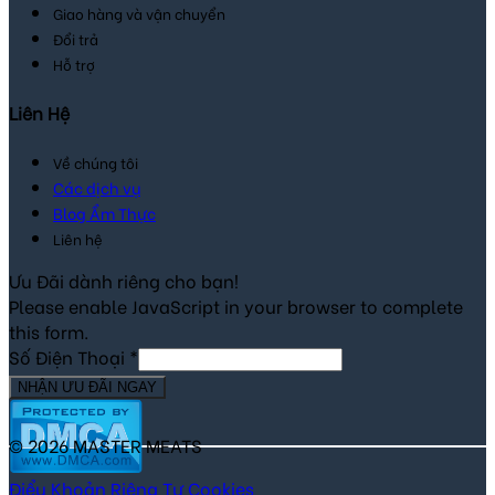
Giao hàng và vận chuyển
Đổi trả
Hỗ trợ
Liên Hệ
Về chúng tôi
Các dịch vụ
Blog Ẩm Thực
Liên hệ
Ưu Đãi dành riêng cho bạn!
Please enable JavaScript in your browser to complete
this form.
Số Điện Thoại
*
NHẬN ƯU ĐÃI NGAY
© 2026 MASTER MEATS
Điểu Khoản
Riêng Tư
Cookies