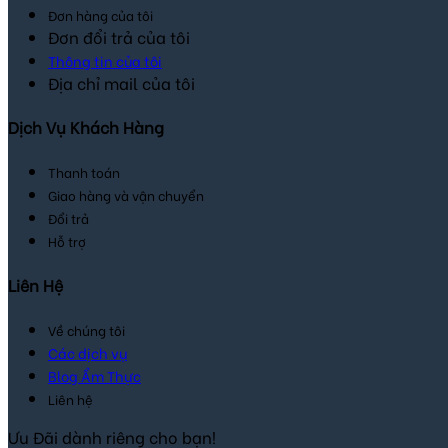
Đơn hàng của tôi
Đơn đổi trả của tôi
Thông tin của tôi
Địa chỉ mail của tôi
Dịch Vụ Khách Hàng
Thanh toán
Giao hàng và vận chuyển
Đổi trả
Hỗ trợ
Liên Hệ
Về chúng tôi
Các dịch vụ
Blog Ẩm Thực
Liên hệ
Ưu Đãi dành riêng cho bạn!