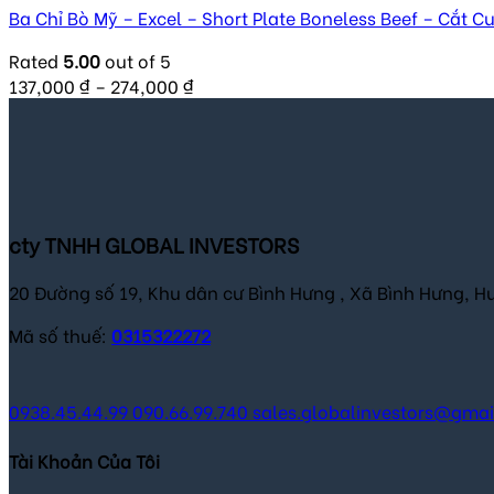
Ba Chỉ Bò Mỹ – Excel – Short Plate Boneless Beef – Cắt C
Rated
5.00
out of 5
137,000
₫
–
274,000
₫
cty TNHH GLOBAL INVESTORS
20 Đường số 19, Khu dân cư Bình Hưng , Xã Bình Hưng, H
Mã số thuế:
0315322272
0938.45.44.99
090.66.99.740
sales.globalinvestors@gma
Tài Khoản Của Tôi