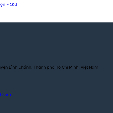
uộn – 1KG
uyện Bình Chánh, Thành phố Hồ Chí Minh, Việt Nam
il.com