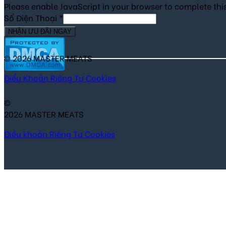
Please enable JavaScript in your browser to complete thi
Số Điện Thoại
*
NHẬN ƯU ĐÃI NGAY
© 2026 MASTER MEATS
Điểu Khoản
Riêng Tư
Cookies
©
2026 MASTER MEATS
Điều khoản
Riêng Tư
Cookies