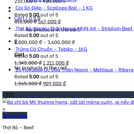
210,000
₫
–
420,000
₫
Còi Sò Điệp - Scallops Ball - 1 KG
Rated
5.00
out of 5
Cart /
0
₫
0
Original
Current
811,000
₫
567,000
₫
price
price
Thịt Bò Wagyu Thăn Ngoại Nhật A4 - Striploin Beef
No products in the cart.
was:
is:
Rated
5.00
out of 5
0
811,000 ₫.
567,000 ₫.
1,800,000
₫
–
3,600,000
₫
Trứng Cá Chuồn - Tobiko - 1KG
Cart
Rated
5.00
out of 5
Original
Current
1,345,000
₫
1,211,000
₫
No products in the cart.
price
price
Bò Hokubee Úc Đầu Thăn Ngoại - Meltique - Ribeye
was:
is:
Rated
5.00
out of 5
1,345,000 ₫.
Original
Current
1,211,000 ₫.
1,565,000
₫
909,000
₫
price
price
-27%
was:
is:
1,565,000 ₫.
909,000 ₫.
+
Quick View
Thịt Bò - Beef