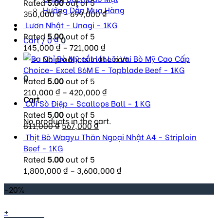
Rated
5.00
out of 5
Hướng Dẫn Mua Hàng
350,000
₫
–
699,000
₫
Lươn Nhật - Unagi - 1KG
Rated
5.00
out of 5
Cart /
0
₫
0
145,000
₫
–
721,000
₫
Lõi Vai Bò Mỹ Cao Cấp
No products in the cart.
Choice- Excel 86M E - Topblade Beef - 1KG
0
Rated
5.00
out of 5
210,000
₫
–
420,000
₫
Cart
Còi Sò Điệp - Scallops Ball - 1 KG
Rated
5.00
out of 5
No products in the cart.
Original
Current
811,000
₫
567,000
₫
price
price
Thịt Bò Wagyu Thăn Ngoại Nhật A4 - Striploin
was:
is:
Beef - 1KG
811,000 ₫.
567,000 ₫.
Rated
5.00
out of 5
1,800,000
₫
–
3,600,000
₫
-20%
+