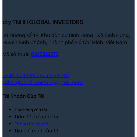
cty TNHH GLOBAL INVESTORS
20 Đường số 19, Khu dân cư Bình Hưng , Xã Bình Hưng,
Huyện Bình Chánh, Thành phố Hồ Chí Minh, Việt Nam
Mã số thuế:
0315322272
0938.45.44.99
090.66.99.740
sales.globalinvestors@gmail.com
Tài Khoản Của Tôi
Đơn hàng của tôi
Đơn đổi trả của tôi
Thông tin của tôi
Địa chỉ mail của tôi