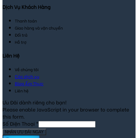
Dịch Vụ Khách Hàng
Thanh toán
Giao hàng và vận chuyển
Đổi trả
Hỗ trợ
Liên Hệ
Về chúng tôi
Các dịch vụ
Blog Ẩm Thực
Liên hệ
Ưu Đãi dành riêng cho bạn!
Please enable JavaScript in your browser to complete
this form.
Số Điện Thoại
*
NHẬN ƯU ĐÃI NGAY