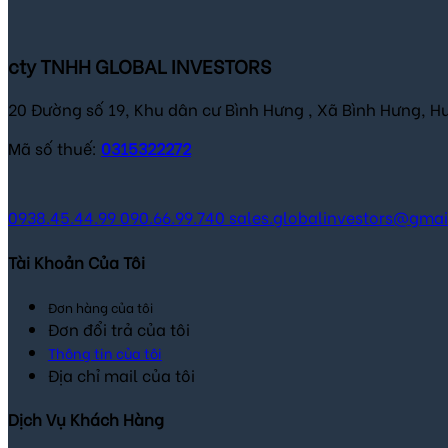
cty TNHH GLOBAL INVESTORS
20 Đường số 19, Khu dân cư Bình Hưng , Xã Bình Hưng, H
Mã số thuế:
0315322272
0938.45.44.99
090.66.99.740
sales.globalinvestors@gma
Tài Khoản Của Tôi
Đơn hàng của tôi
Đơn đổi trả của tôi
Thông tin của tôi
Địa chỉ mail của tôi
Dịch Vụ Khách Hàng