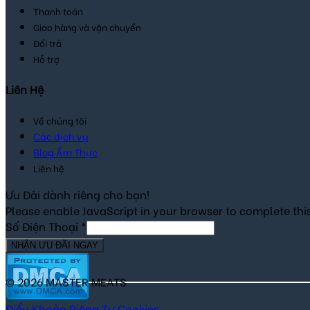
Thanh toán
Giao hàng và vận chuyển
Đổi trả
Hỗ trợ
Liên Hệ
Về chúng tôi
Các dịch vụ
Blog Ẩm Thực
Liên hệ
Ưu Đãi dành riêng cho bạn!
Please enable JavaScript in your browser to complete thi
Số Điện Thoại
*
NHẬN ƯU ĐÃI NGAY
© 2026 MASTER MEATS
Điểu Khoản
Riêng Tư
Cookies