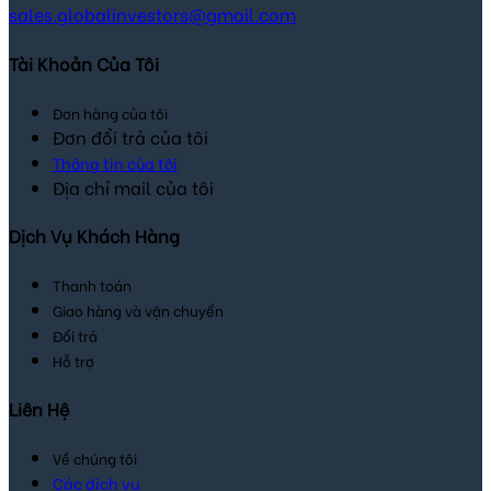
sales.globalinvestors@gmail.com
Tài Khoản Của Tôi
Đơn hàng của tôi
Đơn đổi trả của tôi
Thông tin của tôi
Địa chỉ mail của tôi
Dịch Vụ Khách Hàng
Thanh toán
Giao hàng và vận chuyển
Đổi trả
Hỗ trợ
Liên Hệ
Về chúng tôi
Các dịch vụ