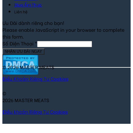
Blog Ẩm Thực
Liên hệ
Ưu Đãi dành riêng cho bạn!
Please enable JavaScript in your browser to complete
this form.
Số Điện Thoại
*
NHẬN ƯU ĐÃI NGAY
© 2026 MASTER MEATS
Điểu Khoản
Riêng Tư
Cookies
©
2026 MASTER MEATS
Điều khoản
Riêng Tư
Cookies