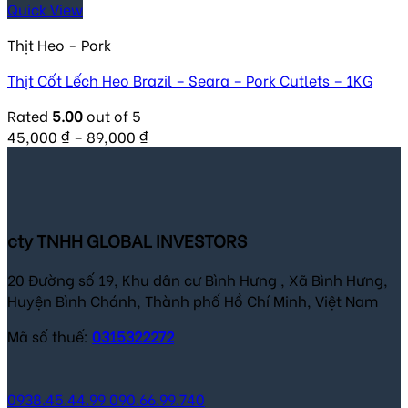
Quick View
Thịt Heo - Pork
Thịt Cốt Lếch Heo Brazil – Seara – Pork Cutlets – 1KG
Rated
5.00
out of 5
45,000
₫
–
89,000
₫
cty TNHH GLOBAL INVESTORS
20 Đường số 19, Khu dân cư Bình Hưng , Xã Bình Hưng,
Huyện Bình Chánh, Thành phố Hồ Chí Minh, Việt Nam
Mã số thuế:
0315322272
0938.45.44.99
090.66.99.740