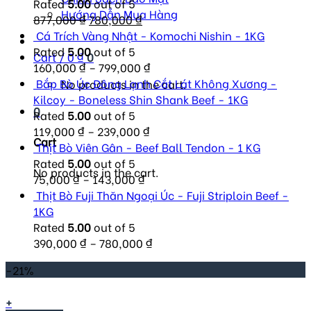
Rated
5.00
out of 5
Hướng Dẫn Mua Hàng
Original
Current
877,000
₫
780,000
₫
price
price
Cá Trích Vàng Nhật - Komochi Nishin - 1KG
was:
is:
Rated
5.00
out of 5
Cart /
0
₫
0
877,000 ₫.
780,000 ₫.
160,000
₫
–
799,000
₫
Bắp Bò Úc Đông Lạnh Cắt Lát Không Xương -
No products in the cart.
Kilcoy - Boneless Shin Shank Beef - 1KG
0
Rated
5.00
out of 5
119,000
₫
–
239,000
₫
Cart
Thịt Bò Viên Gân - Beef Ball Tendon - 1 KG
Rated
5.00
out of 5
No products in the cart.
75,000
₫
–
143,000
₫
Thịt Bò Fuji Thăn Ngoại Úc - Fuji Striploin Beef -
1KG
Rated
5.00
out of 5
390,000
₫
–
780,000
₫
-21%
+