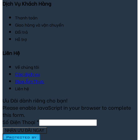
Dịch Vụ Khách Hàng
Thanh toán
Giao hàng và vận chuyển
Đổi trả
Hỗ trợ
Liên Hệ
Về chúng tôi
Các dịch vụ
Blog Ẩm Thực
Liên hệ
Ưu Đãi dành riêng cho bạn!
Please enable JavaScript in your browser to complete
this form.
Số Điện Thoại
*
NHẬN ƯU ĐÃI NGAY