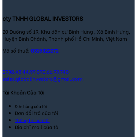
178,000 ₫.
124,000 ₫.
cty TNHH GLOBAL INVESTORS
20 Đường số 19, Khu dân cư Bình Hưng , Xã Bình Hưng,
Huyện Bình Chánh, Thành phố Hồ Chí Minh, Việt Nam
Mã số thuế:
0315322272
0938.45.44.99
090.66.99.740
sales.globalinvestors@gmail.com
Tài Khoản Của Tôi
Đơn hàng của tôi
Đơn đổi trả của tôi
Thông tin của tôi
Địa chỉ mail của tôi