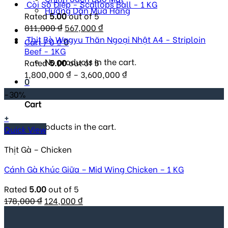
Còi Sò Điệp - Scallops Ball - 1 KG
Hướng Dẫn Mua Hàng
Rated
5.00
out of 5
Original
Current
811,000
₫
567,000
₫
price
price
Thịt Bò Wagyu Thăn Ngoại Nhật A4 - Striploin
Cart /
0
₫
0
was:
is:
Beef - 1KG
No products in the cart.
811,000 ₫.
567,000 ₫.
Rated
5.00
out of 5
1,800,000
₫
–
3,600,000
₫
0
-30%
Cart
+
No products in the cart.
Quick View
Thịt Gà – Chicken
Cánh Gà Khúc Giữa – Mid Wing Chicken – 1 KG
Rated
5.00
out of 5
Original
Current
178,000
₫
124,000
₫
price
price
was:
is: