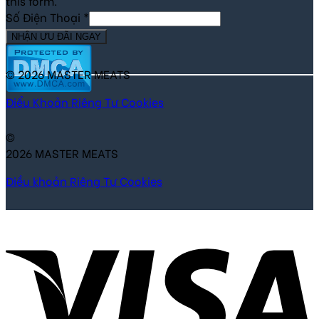
this form.
Số Điện Thoại
*
NHẬN ƯU ĐÃI NGAY
© 2026 MASTER MEATS
Điểu Khoản
Riêng Tư
Cookies
©
2026 MASTER MEATS
Điều khoản
Riêng Tư
Cookies