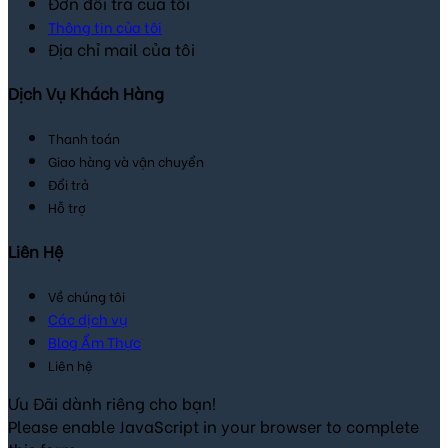
Đơn đổi trả của tôi
Thông tin của tôi
Địa chỉ mail của tôi
Dịch Vụ Khách Hàng
Thanh toán
Giao hàng và vận chuyển
Đổi trả
Hỗ trợ
Liên Hệ
Về chúng tôi
Các dịch vụ
Blog Ẩm Thực
Liên hệ
Ưu Đãi dành riêng cho bạn!
Please enable JavaScript in your browser to complete