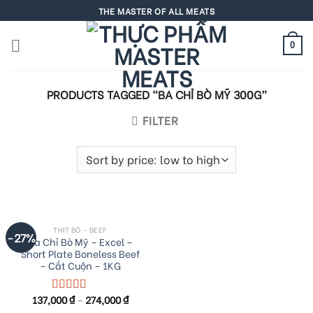
Skip
THE MASTER OF ALL MEATS
to
content
0
PRODUCTS TAGGED “BA CHỈ BÒ MỸ 300G”
FILTER
THỊT BÒ - BEEF
-27%
Ba Chỉ Bò Mỹ – Excel –
Short Plate Boneless Beef
– Cắt Cuộn – 1KG
137,000
₫
–
274,000
₫
Rated
5.00
out of 5