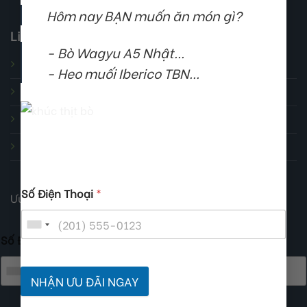
Hôm nay BẠN muốn ăn món gì?
Liên Hệ
- Bò Wagyu A5 Nhật...
Về chúng tôi
- Heo muối Iberico TBN...
Các dịch vụ
Blog Ẩm Thực
Liên hệ
Số Điện Thoại
*
Ưu Đãi dành riêng cho bạn!
Số Điện Thoại
*
NHẬN ƯU ĐÃI NGAY