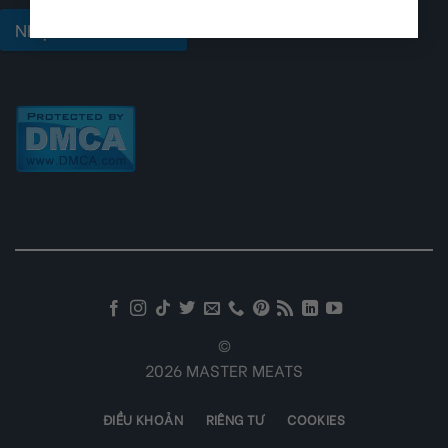
NHẬN ƯU ĐÃI NGAY
©
2026 MASTER MEATS
ĐIỀU KHOẢN
RIÊNG TƯ
COOKIES