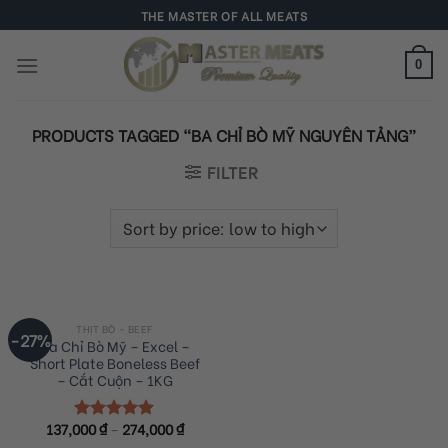
Skip
THE MASTER OF ALL MEATS
to
content
0
PRODUCTS TAGGED “BA CHỈ BÒ MỸ NGUYÊN TẢNG”
FILTER
THỊT BÒ - BEEF
-27%
Ba Chỉ Bò Mỹ – Excel –
Short Plate Boneless Beef
– Cắt Cuộn – 1KG
137,000
₫
–
274,000
₫
Rated
5.00
out of 5