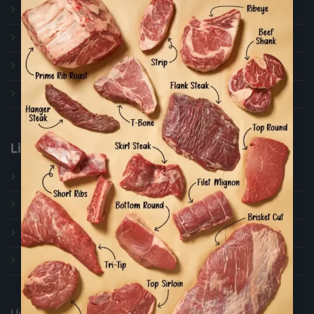
Thanh toán
Giao hàng và vận chuyển
Đổi trả
Hỗ trợ
Liên Hệ
Về chúng tôi
Các dịch vụ
Blog Ẩm Thực
Liên hệ
Ưu Đãi dành riêng cho bạn!