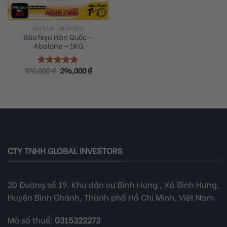
HẢI SẢN - SEAFOOD
Bào Ngư Hàn Quốc –
Abalone – 1KG
Original
Current
370,000
₫
296,000
₫
Rated
5.00
price
price
out of 5
was:
is:
370,000 ₫.
296,000 ₫.
CTY TNHH GLOBAL INVESTORS
20 Đường số 19, Khu dân cư Bình Hưng , Xã Bình Hưng,
Huyện Bình Chánh, Thành phố Hồ Chí Minh, Việt Nam
Mã số thuế:
0315322272