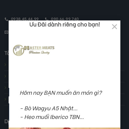
0938.45.44.99
090.66.99.740
Ưu Đãi dành riêng cho bạn!
×
SALES.GLOBALINVESTORS@GMAIL.COM
Tài Khoản Của Tôi
Đơn hàng của tôi
Đơn đổi trả của tôi
Thông tin của tôi
Hôm nay BẠN muốn ăn món gì?
Địa chỉ mail của tôi
- Bò Wagyu A5 Nhật...
- Heo muối Iberico TBN...
Dịch Vụ Khách Hàng