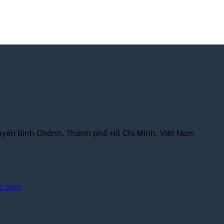
uyện Bình Chánh, Thành phố Hồ Chí Minh, Việt Nam
il.com