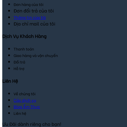
Đơn hàng của tôi
Đơn đổi trả của tôi
Thông tin của tôi
Địa chỉ mail của tôi
Dịch Vụ Khách Hàng
Thanh toán
Giao hàng và vận chuyển
Đổi trả
Hỗ trợ
Liên Hệ
Về chúng tôi
Các dịch vụ
Blog Ẩm Thực
Liên hệ
Ưu Đãi dành riêng cho bạn!