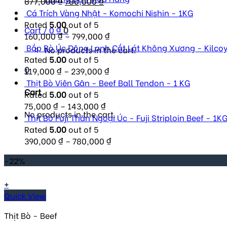
Original
Current
877,000
₫
780,000
₫
price
price
Cá Trích Vàng Nhật - Komochi Nishin - 1KG
was:
is:
Rated
5.00
out of 5
Cart /
0
₫
0
877,000 ₫.
780,000 ₫.
160,000
₫
–
799,000
₫
Bắp Bò Úc Đông Lạnh Cắt Lát Không Xương - Kilcoy
No products in the cart.
Rated
5.00
out of 5
0
119,000
₫
–
239,000
₫
Thịt Bò Viên Gân - Beef Ball Tendon - 1 KG
Cart
Rated
5.00
out of 5
75,000
₫
–
143,000
₫
No products in the cart.
Thịt Bò Fuji Thăn Ngoại Úc - Fuji Striploin Beef - 1K
Rated
5.00
out of 5
390,000
₫
–
780,000
₫
-22%
+
Quick View
Thịt Bò - Beef