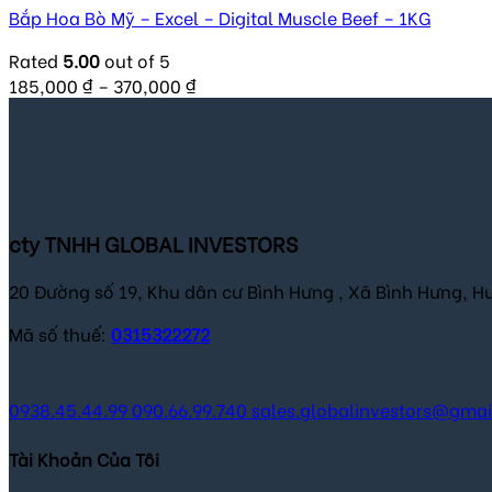
Bắp Hoa Bò Mỹ – Excel – Digital Muscle Beef – 1KG
Rated
5.00
out of 5
185,000
₫
–
370,000
₫
cty TNHH GLOBAL INVESTORS
20 Đường số 19, Khu dân cư Bình Hưng , Xã Bình Hưng, H
Mã số thuế:
0315322272
0938.45.44.99
090.66.99.740
sales.globalinvestors@gma
Tài Khoản Của Tôi