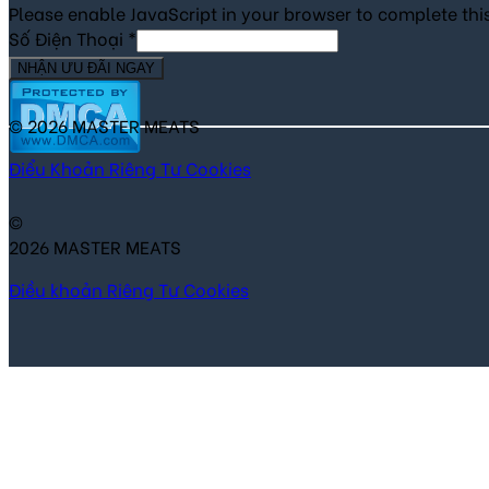
Please enable JavaScript in your browser to complete thi
Số Điện Thoại
*
NHẬN ƯU ĐÃI NGAY
© 2026 MASTER MEATS
Điểu Khoản
Riêng Tư
Cookies
©
2026 MASTER MEATS
Điều khoản
Riêng Tư
Cookies