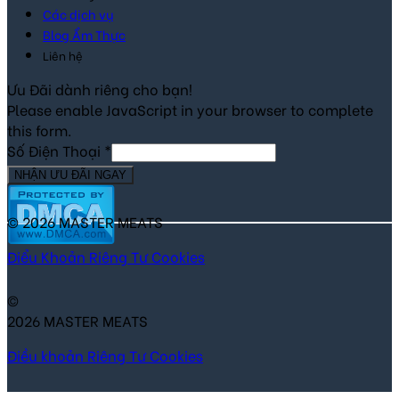
Các dịch vụ
Blog Ẩm Thực
Liên hệ
Ưu Đãi dành riêng cho bạn!
Please enable JavaScript in your browser to complete
this form.
Số Điện Thoại
*
NHẬN ƯU ĐÃI NGAY
© 2026 MASTER MEATS
Điểu Khoản
Riêng Tư
Cookies
©
2026 MASTER MEATS
Điều khoản
Riêng Tư
Cookies