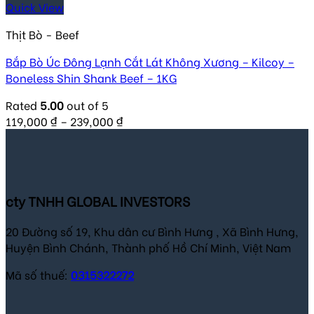
Quick View
Thịt Bò - Beef
Bắp Bò Úc Đông Lạnh Cắt Lát Không Xương – Kilcoy –
Boneless Shin Shank Beef – 1KG
Rated
5.00
out of 5
119,000
₫
–
239,000
₫
cty TNHH GLOBAL INVESTORS
20 Đường số 19, Khu dân cư Bình Hưng , Xã Bình Hưng,
Huyện Bình Chánh, Thành phố Hồ Chí Minh, Việt Nam
Mã số thuế:
0315322272