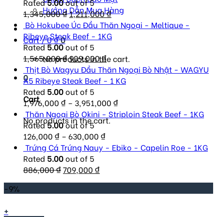
Rated
5.00
out of 5
Hướng Dẫn Mua Hàng
Original
Current
1,345,000
₫
1,211,000
₫
price
price
Bò Hokubee Úc Đầu Thăn Ngoại - Meltique -
was:
is:
Ribeye Steak Beef - 1KG
Cart /
0
₫
0
1,345,000 ₫.
1,211,000 ₫.
Rated
5.00
out of 5
Original
Current
1,565,000
₫
909,000
₫
No products in the cart.
price
price
Thịt Bò Wagyu Đầu Thăn Ngoại Bò Nhật - WAGYU
0
was:
is:
A5 Ribeye Steak Beef - 1 KG
1,565,000 ₫.
909,000 ₫.
Rated
5.00
out of 5
Cart
1,976,000
₫
–
3,951,000
₫
Thăn Ngoại Bò Okini - Striploin Steak Beef - 1KG
No products in the cart.
Rated
5.00
out of 5
126,000
₫
–
630,000
₫
Trứng Cá Trứng Nauy - Ebiko - Capelin Roe - 1KG
Rated
5.00
out of 5
Original
Current
886,000
₫
709,000
₫
price
price
-9%
was:
is:
886,000 ₫.
709,000 ₫.
+