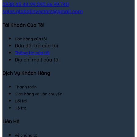
0938.45.44.99
090.66.99.740
sales.globalinvestors@gmail.com
Tài Khoản Của Tôi
Đơn hàng của tôi
Đơn đổi trả của tôi
Thông tin của tôi
Địa chỉ mail của tôi
Dịch Vụ Khách Hàng
Thanh toán
Giao hàng và vận chuyển
Đổi trả
Hỗ trợ
Liên Hệ
Về chúng tôi