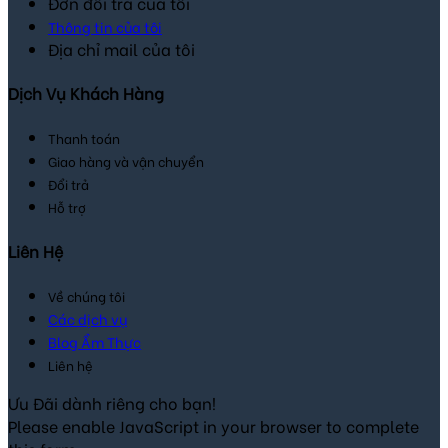
Đơn đổi trả của tôi
Thông tin của tôi
Địa chỉ mail của tôi
Dịch Vụ Khách Hàng
Thanh toán
Giao hàng và vận chuyển
Đổi trả
Hỗ trợ
Liên Hệ
Về chúng tôi
Các dịch vụ
Blog Ẩm Thực
Liên hệ
Ưu Đãi dành riêng cho bạn!
Please enable JavaScript in your browser to complete