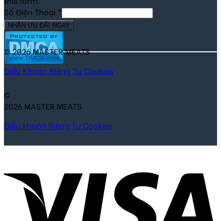
this form.
Số Điện Thoại
*
NHẬN ƯU ĐÃI NGAY
© 2026 MASTER MEATS
Điểu Khoản
Riêng Tư
Cookies
©
2026 MASTER MEATS
Điều khoản
Riêng Tư
Cookies