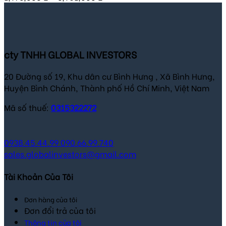
cty TNHH GLOBAL INVESTORS
20 Đường số 19, Khu dân cư Bình Hưng , Xã Bình Hưng,
Huyện Bình Chánh, Thành phố Hồ Chí Minh, Việt Nam
Mã số thuế:
0315322272
0938.45.44.99
090.66.99.740
sales.globalinvestors@gmail.com
Tài Khoản Của Tôi
Đơn hàng của tôi
Đơn đổi trả của tôi
Thông tin của tôi