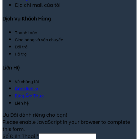
Địa chỉ mail của tôi
Dịch Vụ Khách Hàng
Thanh toán
Giao hàng và vận chuyển
Đổi trả
Hỗ trợ
Liên Hệ
Về chúng tôi
Các dịch vụ
Blog Ẩm Thực
Liên hệ
Ưu Đãi dành riêng cho bạn!
Please enable JavaScript in your browser to complete
this form.
Số Điện Thoại
*