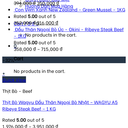
Original
350,000 ₫.
Current
245,000 ₫.
394,000
₫
350,000
₫
Hướng Dẫn Mua Hàng
price
price
Con Vẹm Xanh New Zealand - Green Mussel - 1KG
was:
is:
Rated
5.00
out of 5
394,000 ₫.
Original
Current
350,000 ₫.
352,000
₫
316,000
₫
Cart /
0
₫
0
price
price
Đầu Thăn Ngoại Bò Úc - Okini - Ribeye Steak Beef
No products in the cart.
was:
is:
- 1KG
352,000 ₫.
316,000 ₫.
Rated
5.00
out of 5
0
358,000
₫
–
715,000
₫
Cart
-32%
No products in the cart.
+
Quick View
Thịt Bò - Beef
Thịt Bò Wagyu Đầu Thăn Ngoại Bò Nhật – WAGYU A5
Ribeye Steak Beef – 1 KG
Rated
5.00
out of 5
1,976,000
₫
–
3,951,000
₫