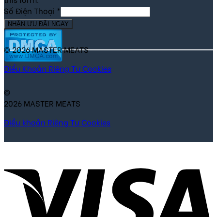
Số Điện Thoại
*
NHẬN ƯU ĐÃI NGAY
© 2026 MASTER MEATS
Điểu Khoản
Riêng Tư
Cookies
©
2026 MASTER MEATS
Điều khoản
Riêng Tư
Cookies