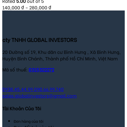
Rated
5.00
out of 5
140,000
₫
–
280,000
₫
cty TNHH GLOBAL INVESTORS
20 Đường số 19, Khu dân cư Bình Hưng , Xã Bình Hưng,
Huyện Bình Chánh, Thành phố Hồ Chí Minh, Việt Nam
Mã số thuế:
0315322272
0938.45.44.99
090.66.99.740
sales.globalinvestors@gmail.com
Tài Khoản Của Tôi
Đơn hàng của tôi