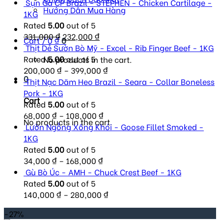
Sụn Gà CP Brazil - STEPHEN - Chicken Cartilage -
Hướng Dẫn Mua Hàng
1KG
Rated
5.00
out of 5
Original
Current
331,000
₫
232,000
₫
Cart /
0
₫
0
price
price
Thịt Dẻ Sườn Bò Mỹ - Excel - Rib Finger Beef - 1KG
was:
is:
Rated
5.00
out of 5
No products in the cart.
331,000 ₫.
232,000 ₫.
200,000
₫
–
399,000
₫
0
Thịt Nạc Dăm Heo Brazil - Seara - Collar Boneless
Pork - 1KG
Cart
Rated
5.00
out of 5
68,000
₫
–
108,000
₫
No products in the cart.
Lườn Ngỗng Xông Khói - Goose Fillet Smoked -
1KG
Rated
5.00
out of 5
34,000
₫
–
168,000
₫
Gù Bò Úc - AMH - Chuck Crest Beef - 1KG
Rated
5.00
out of 5
140,000
₫
–
280,000
₫
-27%