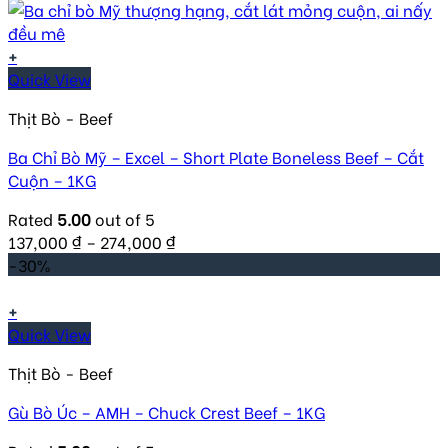
+
Quick View
Thịt Bò - Beef
Ba Chỉ Bò Mỹ – Excel – Short Plate Boneless Beef – Cắt
Cuộn – 1KG
Rated
5.00
out of 5
137,000
₫
–
274,000
₫
-30%
+
Quick View
Thịt Bò - Beef
Gù Bò Úc – AMH – Chuck Crest Beef – 1KG