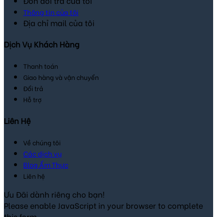
Đơn đổi trả của tôi
Thông tin của tôi
Địa chỉ mail của tôi
Dịch Vụ Khách Hàng
Thanh toán
Giao hàng và vận chuyển
Đổi trả
Hỗ trợ
Liên Hệ
Về chúng tôi
Các dịch vụ
Blog Ẩm Thực
Liên hệ
Ưu Đãi dành riêng cho bạn!
Please enable JavaScript in your browser to complete
this form.