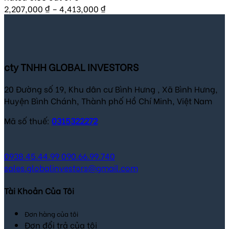
2,207,000
₫
–
4,413,000
₫
cty TNHH GLOBAL INVESTORS
20 Đường số 19, Khu dân cư Bình Hưng , Xã Bình Hưng,
Huyện Bình Chánh, Thành phố Hồ Chí Minh, Việt Nam
Mã số thuế:
0315322272
0938.45.44.99
090.66.99.740
sales.globalinvestors@gmail.com
Tài Khoản Của Tôi
Đơn hàng của tôi
Đơn đổi trả của tôi