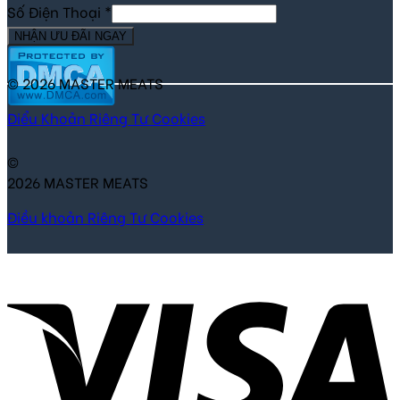
Số Điện Thoại
*
NHẬN ƯU ĐÃI NGAY
© 2026 MASTER MEATS
Điểu Khoản
Riêng Tư
Cookies
©
2026 MASTER MEATS
Điều khoản
Riêng Tư
Cookies