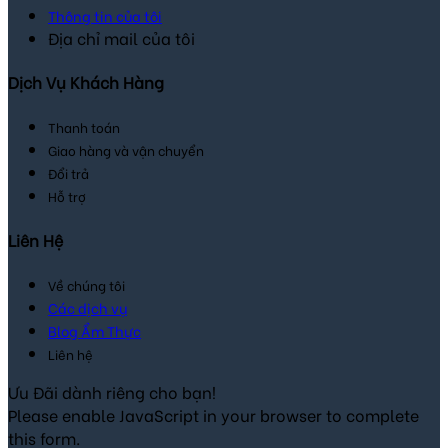
Thông tin của tôi
Địa chỉ mail của tôi
Dịch Vụ Khách Hàng
Thanh toán
Giao hàng và vận chuyển
Đổi trả
Hỗ trợ
Liên Hệ
Về chúng tôi
Các dịch vụ
Blog Ẩm Thực
Liên hệ
Ưu Đãi dành riêng cho bạn!
Please enable JavaScript in your browser to complete
this form.