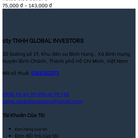
75,000
₫
–
143,000
₫
cty TNHH GLOBAL INVESTORS
20 Đường số 19, Khu dân cư Bình Hưng , Xã Bình Hưng,
Huyện Bình Chánh, Thành phố Hồ Chí Minh, Việt Nam
Mã số thuế:
0315322272
0938.45.44.99
090.66.99.740
sales.globalinvestors@gmail.com
Tài Khoản Của Tôi
Đơn hàng của tôi
Đơn đổi trả của tôi