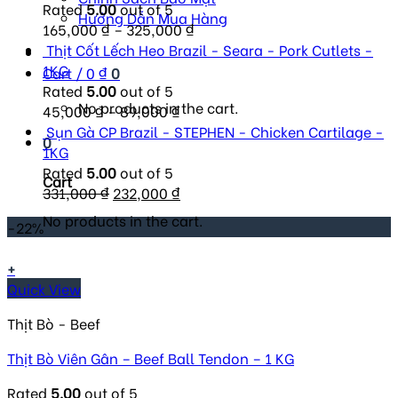
151,000 ₫.
103,500 ₫.
Rated
5.00
out of 5
Hướng Dẫn Mua Hàng
165,000
₫
–
325,000
₫
Thịt Cốt Lếch Heo Brazil - Seara - Pork Cutlets -
1KG
Cart /
0
₫
0
Rated
5.00
out of 5
No products in the cart.
45,000
₫
–
89,000
₫
Sụn Gà CP Brazil - STEPHEN - Chicken Cartilage -
0
1KG
Rated
5.00
out of 5
Cart
Original
Current
331,000
₫
232,000
₫
price
price
No products in the cart.
-22%
was:
is:
331,000 ₫.
232,000 ₫.
+
Quick View
Thịt Bò - Beef
Thịt Bò Viên Gân – Beef Ball Tendon – 1 KG
Rated
5.00
out of 5