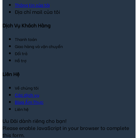
Thông tin của tôi
Địa chỉ mail của tôi
Dịch Vụ Khách Hàng
Thanh toán
Giao hàng và vận chuyển
Đổi trả
Hỗ trợ
Liên Hệ
Về chúng tôi
Các dịch vụ
Blog Ẩm Thực
Liên hệ
Ưu Đãi dành riêng cho bạn!
Please enable JavaScript in your browser to complete
this form.