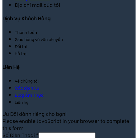
Địa chỉ mail của tôi
Dịch Vụ Khách Hàng
Thanh toán
Giao hàng và vận chuyển
Đổi trả
Hỗ trợ
Liên Hệ
Về chúng tôi
Các dịch vụ
Blog Ẩm Thực
Liên hệ
Ưu Đãi dành riêng cho bạn!
Please enable JavaScript in your browser to complete
this form.
Số Điện Thoại
*