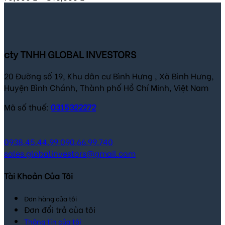
cty TNHH GLOBAL INVESTORS
20 Đường số 19, Khu dân cư Bình Hưng , Xã Bình Hưng,
Huyện Bình Chánh, Thành phố Hồ Chí Minh, Việt Nam
Mã số thuế:
0315322272
0938.45.44.99
090.66.99.740
sales.globalinvestors@gmail.com
Tài Khoản Của Tôi
Đơn hàng của tôi
Đơn đổi trả của tôi
Thông tin của tôi