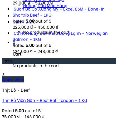
29,000
₫
–
59,000
₫
Hướng Dẫn Mua Hàng
Sườn Bò Có Xương Mỹ - Excel 86M - Bone-In
Shortrib Beef - 1KG
Rated
5.00
out of 5
Cart /
0
₫
0
225,000
₫
–
450,000
₫
No products in the cart.
Cá Hồi Nauy Cắt Khúc Đông Lạnh - Norwegian
Salmon - 1KG
0
Rated
5.00
out of 5
124,000
₫
–
248,000
₫
Cart
-22%
No products in the cart.
+
Quick View
Thịt Bò - Beef
Thịt Bò Viên Gân – Beef Ball Tendon – 1 KG
Rated
5.00
out of 5
75,000
₫
–
143,000
₫