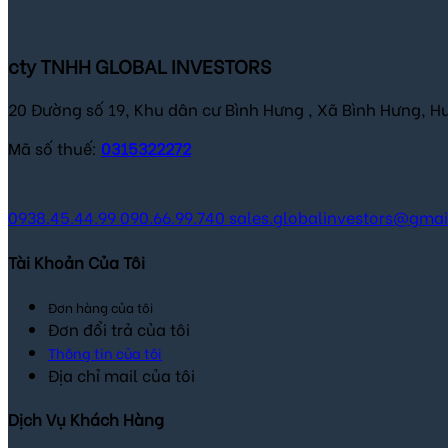
cty TNHH GLOBAL INVESTORS
20 Đường số 19, Khu dân cư Bình Hưng , Xã Bình Hưng, H
Mã số thuế:
0315322272
0938.45.44.99
090.66.99.740
sales.globalinvestors@gma
Tài Khoản Của Tôi
Đơn hàng của tôi
Đơn đổi trả của tôi
Thông tin của tôi
Địa chỉ mail của tôi
Dịch Vụ Khách Hàng