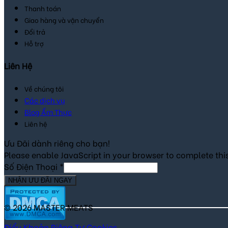
Thanh toán
Giao hàng và vận chuyển
Đổi trả
Hỗ trợ
Liên Hệ
Về chúng tôi
Các dịch vụ
Blog Ẩm Thực
Liên hệ
Ưu Đãi dành riêng cho bạn!
Please enable JavaScript in your browser to complete thi
Số Điện Thoại
*
NHẬN ƯU ĐÃI NGAY
© 2026 MASTER MEATS
Điểu Khoản
Riêng Tư
Cookies