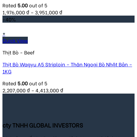
Rated
5.00
out of 5
1,976,000
₫
–
3,951,000
₫
-40%
+
Quick View
Thịt Bò - Beef
Thịt Bò Wagyu A5 Striploin – Thăn Ngoại Bò Nhật Bản –
1KG
Rated
5.00
out of 5
2,207,000
₫
–
4,413,000
₫
cty TNHH GLOBAL INVESTORS