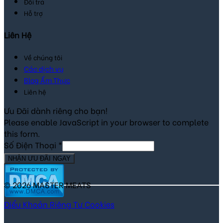
Đổi trả
Hỗ trợ
Liên Hệ
Về chúng tôi
Các dịch vụ
Blog Ẩm Thực
Liên hệ
Ưu Đãi dành riêng cho bạn!
Please enable JavaScript in your browser to complete
this form.
Số Điện Thoại
*
NHẬN ƯU ĐÃI NGAY
© 2026 MASTER MEATS
Điểu Khoản
Riêng Tư
Cookies