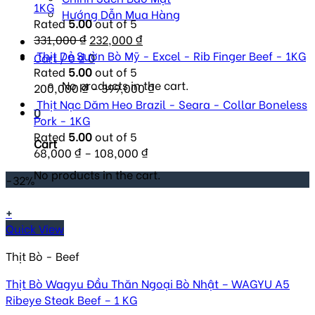
1KG
Hướng Dẫn Mua Hàng
Rated
5.00
out of 5
Original
Current
331,000
₫
232,000
₫
price
price
Thịt Dẻ Sườn Bò Mỹ - Excel - Rib Finger Beef - 1KG
Cart /
0
₫
0
was:
is:
Rated
5.00
out of 5
No products in the cart.
331,000 ₫.
232,000 ₫.
200,000
₫
–
399,000
₫
Thịt Nạc Dăm Heo Brazil - Seara - Collar Boneless
0
Pork - 1KG
Rated
5.00
out of 5
Cart
68,000
₫
–
108,000
₫
No products in the cart.
-32%
+
Quick View
Thịt Bò - Beef
Thịt Bò Wagyu Đầu Thăn Ngoại Bò Nhật – WAGYU A5
Ribeye Steak Beef – 1 KG