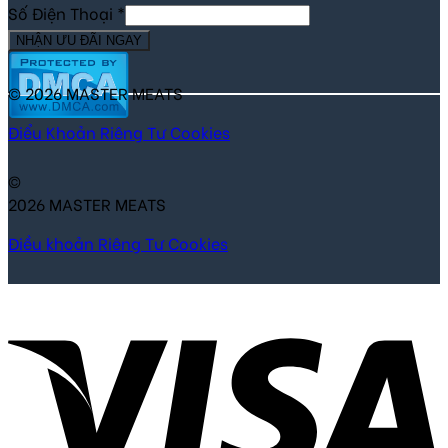
Số Điện Thoại
*
NHẬN ƯU ĐÃI NGAY
© 2026 MASTER MEATS
Điểu Khoản
Riêng Tư
Cookies
©
2026 MASTER MEATS
Điều khoản
Riêng Tư
Cookies