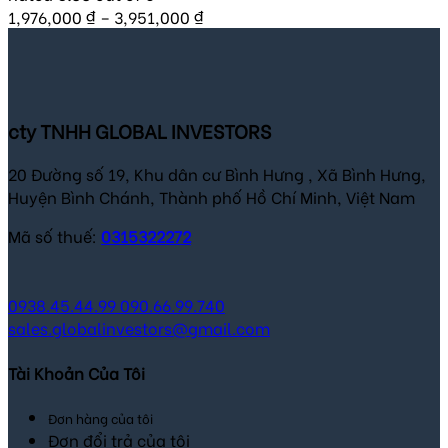
1,976,000
₫
–
3,951,000
₫
cty TNHH GLOBAL INVESTORS
20 Đường số 19, Khu dân cư Bình Hưng , Xã Bình Hưng,
Huyện Bình Chánh, Thành phố Hồ Chí Minh, Việt Nam
Mã số thuế:
0315322272
0938.45.44.99
090.66.99.740
sales.globalinvestors@gmail.com
Tài Khoản Của Tôi
Đơn hàng của tôi
Đơn đổi trả của tôi