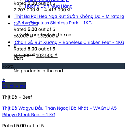
Rated
5.00
out of 5
Hướng Dẫn Mua Hàng
2,207,000
₫
–
4,413,000
₫
Thịt Ba Rọi Heo Nga Rút Sườn Không Da - Miratorg
- Belly Boneless Skinless Pork - 1KG
Cart /
0
₫
0
Rated
5.00
out of 5
No products in the cart.
66,000
₫
–
131,000
₫
Chân Gà Rút Xương - Boneless Chicken Feet - 1KG
0
Rated
5.00
out of 5
Original
Current
151,000
₫
103,500
₫
Cart
price
price
-32%
was:
is:
No products in the cart.
151,000 ₫.
103,500 ₫.
+
Quick View
Thịt Bò - Beef
Thịt Bò Wagyu Đầu Thăn Ngoại Bò Nhật – WAGYU A5
Ribeye Steak Beef – 1 KG
Rated
5.00
out of 5