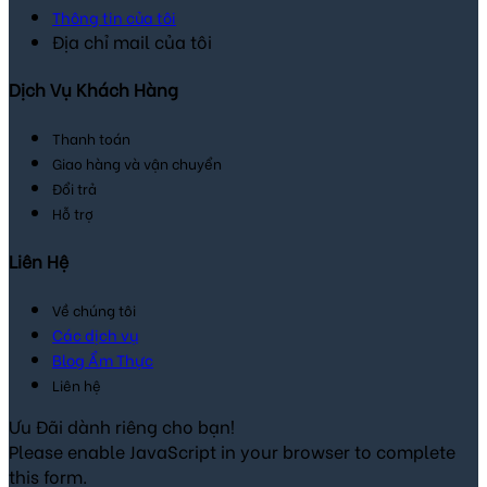
Thông tin của tôi
Địa chỉ mail của tôi
Dịch Vụ Khách Hàng
Thanh toán
Giao hàng và vận chuyển
Đổi trả
Hỗ trợ
Liên Hệ
Về chúng tôi
Các dịch vụ
Blog Ẩm Thực
Liên hệ
Ưu Đãi dành riêng cho bạn!
Please enable JavaScript in your browser to complete
this form.