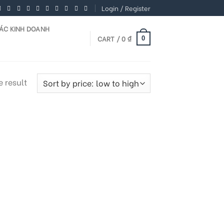
Login / Register
TÁC KINH DOANH
CART /
0
₫
0
 result