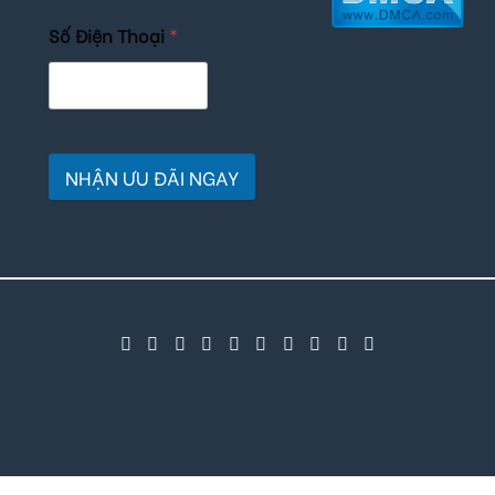
Số Điện Thoại
*
NHẬN ƯU ĐÃI NGAY