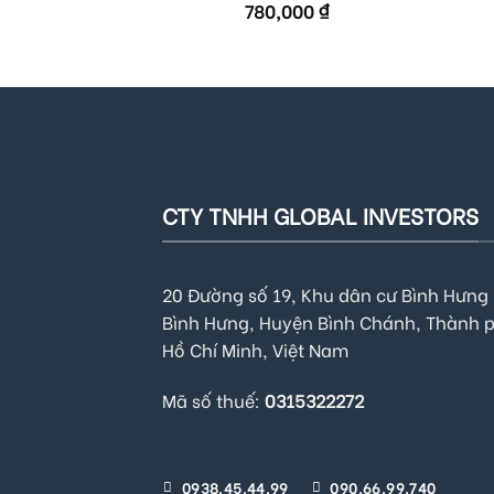
out of 5
780,000
₫
CTY TNHH GLOBAL INVESTORS
20 Đường số 19, Khu dân cư Bình Hưng 
Bình Hưng, Huyện Bình Chánh, Thành 
Hồ Chí Minh, Việt Nam
Mã số thuế:
0315322272
0938.45.44.99
090.66.99.740