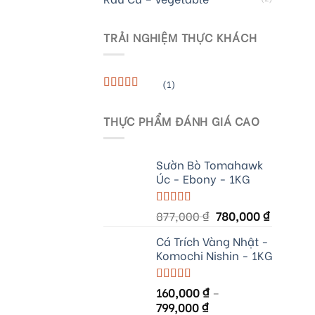
TRẢI NGHIỆM THỰC KHÁCH
(1)
Rated
5
out
of 5
THỰC PHẨM ĐÁNH GIÁ CAO
Sườn Bò Tomahawk
Úc - Ebony - 1KG
Original
Current
Rated
877,000
5.00
₫
780,000
₫
out of 5
price
price
Cá Trích Vàng Nhật -
was:
is:
Komochi Nishin - 1KG
877,000 ₫.
780,000 
Rated
160,000
5.00
₫
–
out of 5
799,000
₫