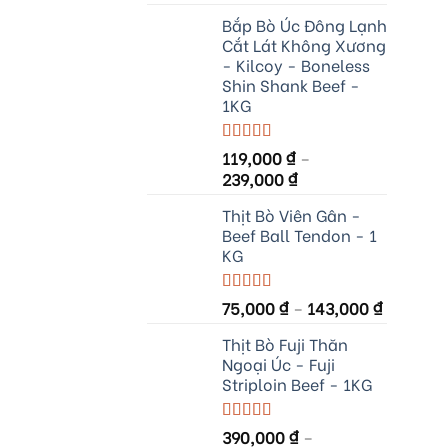
Bắp Bò Úc Đông Lạnh
Cắt Lát Không Xương
- Kilcoy - Boneless
Shin Shank Beef -
1KG
Rated
119,000
5.00
₫
–
out of 5
239,000
₫
Thịt Bò Viên Gân -
Beef Ball Tendon - 1
KG
Rated
75,000
5.00
₫
–
143,000
₫
out of 5
Thịt Bò Fuji Thăn
Ngoại Úc - Fuji
Striploin Beef - 1KG
Rated
390,000
5.00
₫
–