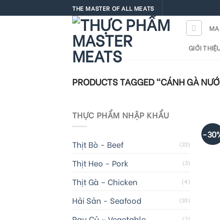
Skip
THE MASTER OF ALL MEATS
to
MA
content
GIỚI THIỆ
PRODUCTS TAGGED “CÁNH GÀ NƯ
+
THỰC PHẨM NHẬP KHẨU
-30
C
Thịt Bò - Beef
(22)
Thịt Heo - Pork
(3)
Thịt Gà – Chicken
(4)
Hải Sản - Seafood
(10)
Rau Củ – Vegetable
(2)