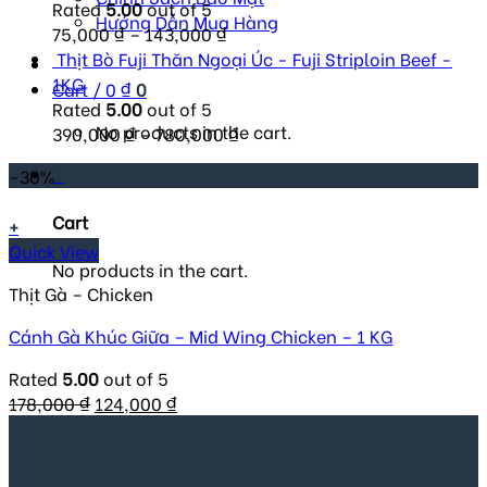
Rated
5.00
out of 5
Hướng Dẫn Mua Hàng
75,000
₫
–
143,000
₫
Thịt Bò Fuji Thăn Ngoại Úc - Fuji Striploin Beef -
1KG
Cart /
0
₫
0
Rated
5.00
out of 5
No products in the cart.
390,000
₫
–
780,000
₫
0
-30%
Cart
+
Quick View
No products in the cart.
Thịt Gà – Chicken
Cánh Gà Khúc Giữa – Mid Wing Chicken – 1 KG
Rated
5.00
out of 5
Original
Current
178,000
₫
124,000
₫
price
price
was:
is:
178,000 ₫.
124,000 ₫.