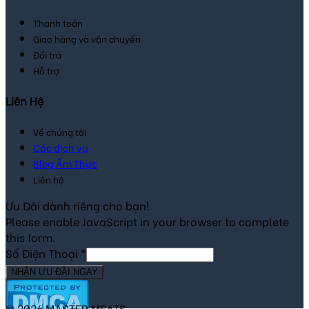
Thanh toán
Giao hàng và vận chuyển
Đổi trả
Hỗ trợ
Liên Hệ
Về chúng tôi
Các dịch vụ
Blog Ẩm Thực
Liên hệ
Ưu Đãi dành riêng cho bạn!
Please enable JavaScript in your browser to complete
this form.
Số Điện Thoại
*
NHẬN ƯU ĐÃI NGAY
© 2026 MASTER MEATS