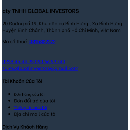
cty TNHH GLOBAL INVESTORS
20 Đường số 19, Khu dân cư Bình Hưng , Xã Bình Hưng,
Huyện Bình Chánh, Thành phố Hồ Chí Minh, Việt Nam
Mã số thuế:
0315322272
0938.45.44.99
090.66.99.740
sales.globalinvestors@gmail.com
Tài Khoản Của Tôi
Đơn hàng của tôi
Đơn đổi trả của tôi
Thông tin của tôi
Địa chỉ mail của tôi
Dịch Vụ Khách Hàng