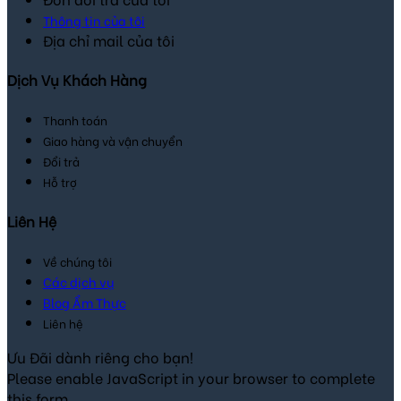
Thông tin của tôi
Địa chỉ mail của tôi
Dịch Vụ Khách Hàng
Thanh toán
Giao hàng và vận chuyển
Đổi trả
Hỗ trợ
Liên Hệ
Về chúng tôi
Các dịch vụ
Blog Ẩm Thực
Liên hệ
Ưu Đãi dành riêng cho bạn!
Please enable JavaScript in your browser to complete
this form.