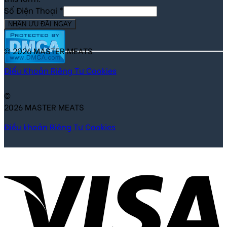
Số Điện Thoại
*
NHẬN ƯU ĐÃI NGAY
© 2026 MASTER MEATS
Điểu Khoản
Riêng Tư
Cookies
©
2026 MASTER MEATS
Điều khoản
Riêng Tư
Cookies