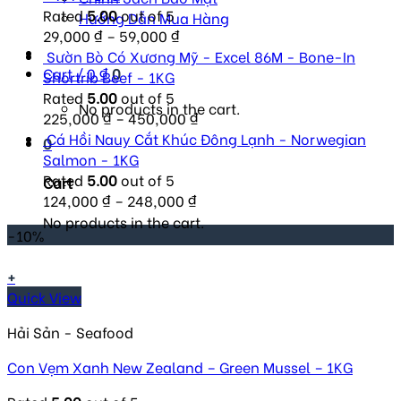
370,000 ₫.
296,000 ₫.
Rated
5.00
out of 5
Hướng Dẫn Mua Hàng
29,000
₫
–
59,000
₫
Sườn Bò Có Xương Mỹ - Excel 86M - Bone-In
Cart /
0
₫
0
Shortrib Beef - 1KG
Rated
5.00
out of 5
No products in the cart.
225,000
₫
–
450,000
₫
Cá Hồi Nauy Cắt Khúc Đông Lạnh - Norwegian
0
Salmon - 1KG
Rated
5.00
out of 5
Cart
124,000
₫
–
248,000
₫
No products in the cart.
-10%
+
Quick View
Hải Sản - Seafood
Con Vẹm Xanh New Zealand – Green Mussel – 1KG