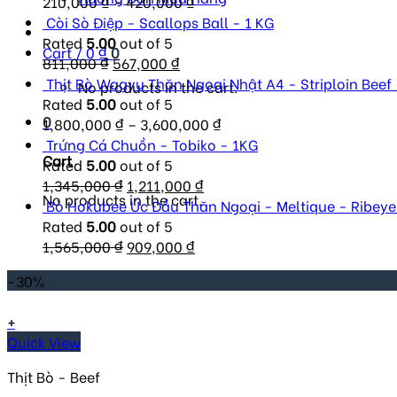
210,000
₫
–
420,000
₫
Còi Sò Điệp - Scallops Ball - 1 KG
Rated
5.00
out of 5
Cart /
0
₫
0
Original
Current
811,000
₫
567,000
₫
price
price
Thịt Bò Wagyu Thăn Ngoại Nhật A4 - Striploin Beef
No products in the cart.
was:
is:
Rated
5.00
out of 5
0
811,000 ₫.
567,000 ₫.
1,800,000
₫
–
3,600,000
₫
Trứng Cá Chuồn - Tobiko - 1KG
Cart
Rated
5.00
out of 5
Original
Current
1,345,000
₫
1,211,000
₫
No products in the cart.
price
price
Bò Hokubee Úc Đầu Thăn Ngoại - Meltique - Ribeye
was:
is:
Rated
5.00
out of 5
1,345,000 ₫.
Original
Current
1,211,000 ₫.
1,565,000
₫
909,000
₫
price
price
-30%
was:
is:
1,565,000 ₫.
909,000 ₫.
+
Quick View
Thịt Bò - Beef