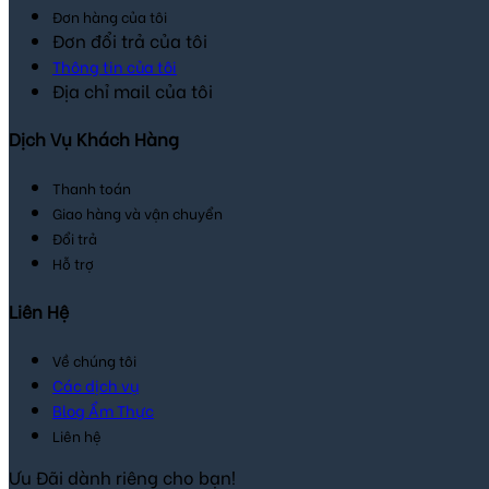
Đơn hàng của tôi
Đơn đổi trả của tôi
Thông tin của tôi
Địa chỉ mail của tôi
Dịch Vụ Khách Hàng
Thanh toán
Giao hàng và vận chuyển
Đổi trả
Hỗ trợ
Liên Hệ
Về chúng tôi
Các dịch vụ
Blog Ẩm Thực
Liên hệ
Ưu Đãi dành riêng cho bạn!