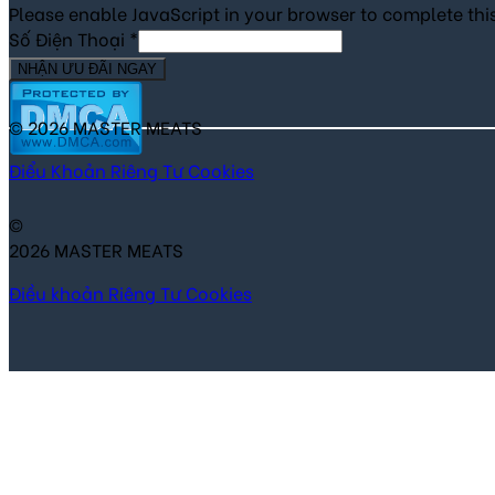
Please enable JavaScript in your browser to complete thi
Số Điện Thoại
*
NHẬN ƯU ĐÃI NGAY
© 2026 MASTER MEATS
Điểu Khoản
Riêng Tư
Cookies
©
2026 MASTER MEATS
Điều khoản
Riêng Tư
Cookies