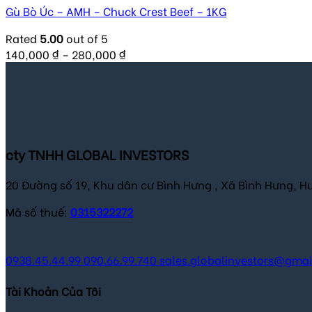
Gù Bò Úc – AMH – Chuck Crest Beef – 1KG
Rated
5.00
out of 5
140,000
₫
–
280,000
₫
cty TNHH GLOBAL INVESTORS
20 Đường số 19, Khu dân cư Bình Hưng , Xã Bình Hưng, H
Mã số thuế:
0315322272
0938.45.44.99
090.66.99.740
sales.globalinvestors@gma
Tài Khoản Của Tôi