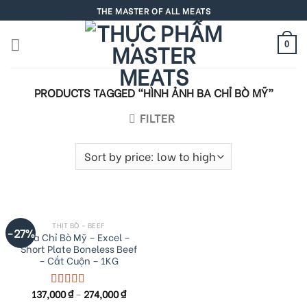
Skip
THE MASTER OF ALL MEATS
to
content
0
PRODUCTS TAGGED “HÌNH ẢNH BA CHỈ BÒ MỸ”
FILTER
THỊT BÒ - BEEF
-27%
Ba Chỉ Bò Mỹ – Excel –
Short Plate Boneless Beef
– Cắt Cuộn – 1KG
137,000
₫
–
274,000
₫
Rated
5.00
out of 5