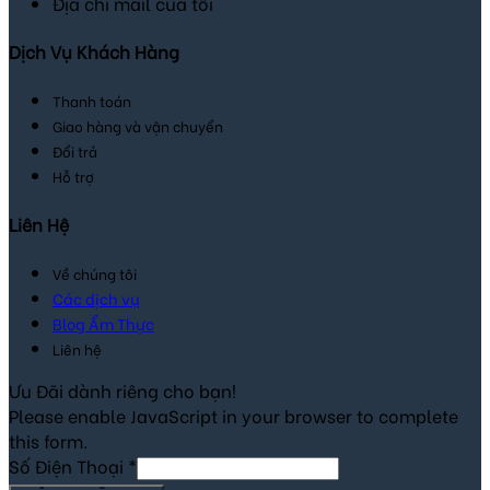
Địa chỉ mail của tôi
Dịch Vụ Khách Hàng
Thanh toán
Giao hàng và vận chuyển
Đổi trả
Hỗ trợ
Liên Hệ
Về chúng tôi
Các dịch vụ
Blog Ẩm Thực
Liên hệ
Ưu Đãi dành riêng cho bạn!
Please enable JavaScript in your browser to complete
this form.
Số Điện Thoại
*