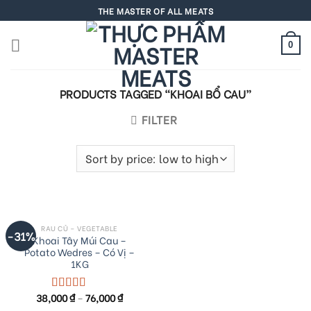
Skip
THE MASTER OF ALL MEATS
to
content
0
PRODUCTS TAGGED “KHOAI BỔ CAU”
FILTER
RAU CỦ – VEGETABLE
-31%
Khoai Tây Múi Cau –
Potato Wedres – Có Vị –
1KG
38,000
₫
–
76,000
₫
Rated
5.00
out of 5