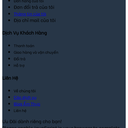
Đơn hàng của tôi
Đơn đổi trả của tôi
Thông tin của tôi
Địa chỉ mail của tôi
Dịch Vụ Khách Hàng
Thanh toán
Giao hàng và vận chuyển
Đổi trả
Hỗ trợ
Liên Hệ
Về chúng tôi
Các dịch vụ
Blog Ẩm Thực
Liên hệ
Ưu Đãi dành riêng cho bạn!
Please enable JavaScript in your browser to complete