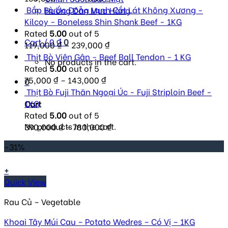
Bắp Bò Úc Đông Lạnh Cắt Lát Không Xương -
Hướng Dẫn Mua Hàng
Kilcoy - Boneless Shin Shank Beef - 1KG
Rated
5.00
out of 5
Cart /
0
₫
0
119,000
₫
–
239,000
₫
Thịt Bò Viên Gân - Beef Ball Tendon - 1 KG
No products in the cart.
Rated
5.00
out of 5
75,000
₫
–
143,000
₫
0
Thịt Bò Fuji Thăn Ngoại Úc - Fuji Striploin Beef -
1KG
Cart
Rated
5.00
out of 5
No products in the cart.
390,000
₫
–
780,000
₫
-31%
+
Quick View
Rau Củ – Vegetable
Khoai Tây Múi Cau – Potato Wedres – Có Vị – 1KG