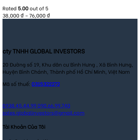
Rated
5.00
out of 5
38,000
₫
–
76,000
₫
cty TNHH GLOBAL INVESTORS
20 Đường số 19, Khu dân cư Bình Hưng , Xã Bình Hưng,
Huyện Bình Chánh, Thành phố Hồ Chí Minh, Việt Nam
Mã số thuế:
0315322272
0938.45.44.99
090.66.99.740
sales.globalinvestors@gmail.com
Tài Khoản Của Tôi