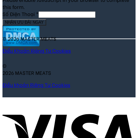
this form.
Số Điện Thoại
*
NHẬN ƯU ĐÃI NGAY
© 2026 MASTER MEATS
Điểu Khoản
Riêng Tư
Cookies
©
2026 MASTER MEATS
Điều khoản
Riêng Tư
Cookies