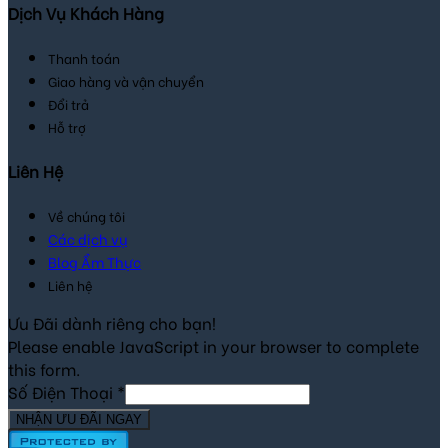
Dịch Vụ Khách Hàng
Thanh toán
Giao hàng và vận chuyển
Đổi trả
Hỗ trợ
Liên Hệ
Về chúng tôi
Các dịch vụ
Blog Ẩm Thực
Liên hệ
Ưu Đãi dành riêng cho bạn!
Please enable JavaScript in your browser to complete
this form.
Số Điện Thoại
*
NHẬN ƯU ĐÃI NGAY