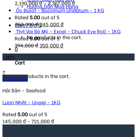
2,190,000
₫
–
3,367,000
₫
Hướng Dẫn Mua Hàng
Ốc Bulot - Buccinum Undatum - 1 KG
Rated
5.00
out of 5
Original
Current
350,000
₫
245,000
₫
Cart /
0
₫
0
price
price
Thịt Vai Bò Mỹ - Excel - Chuck Eye Roll - 1KG
No products in the cart.
was:
is:
Rated
5.00
out of 5
Original
350,000 ₫.
Current
245,000 ₫.
394,000
₫
350,000
₫
0
price
price
-10%
was:
is:
Cart
394,000 ₫.
350,000 ₫.
+
No products in the cart.
Quick View
Hải Sản - Seafood
Lươn Nhật – Unagi – 1KG
Rated
5.00
out of 5
145,000
₫
–
721,000
₫