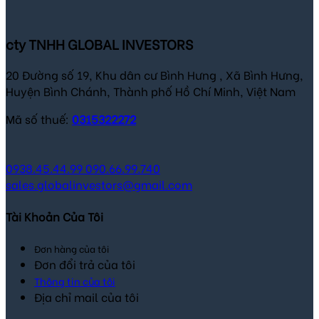
cty TNHH GLOBAL INVESTORS
20 Đường số 19, Khu dân cư Bình Hưng , Xã Bình Hưng,
Huyện Bình Chánh, Thành phố Hồ Chí Minh, Việt Nam
Mã số thuế:
0315322272
0938.45.44.99
090.66.99.740
sales.globalinvestors@gmail.com
Tài Khoản Của Tôi
Đơn hàng của tôi
Đơn đổi trả của tôi
Thông tin của tôi
Địa chỉ mail của tôi