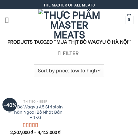
Skip
THE MASTER OF ALL MEATS
to
content
0
PRODUCTS TAGGED “MUA THỊT BÒ WAGYU Ở HÀ NỘI”
FILTER
THỊT BÒ - BEEF
-40%
Thịt Bò Wagyu A5 Striploin
– Thăn Ngoại Bò Nhật Bản
– 1KG
2,207,000
₫
–
4,413,000
₫
Rated
5.00
out of 5