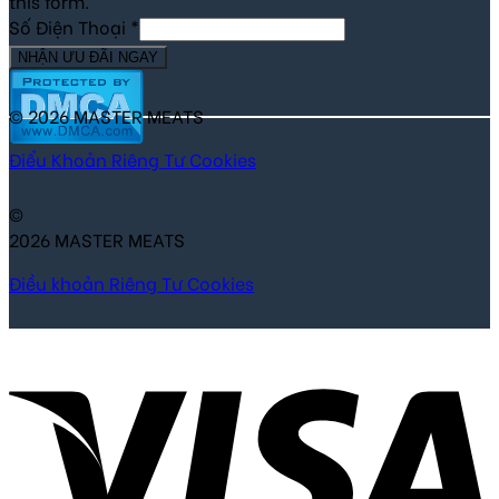
this form.
Số Điện Thoại
*
NHẬN ƯU ĐÃI NGAY
© 2026 MASTER MEATS
Điểu Khoản
Riêng Tư
Cookies
©
2026 MASTER MEATS
Điều khoản
Riêng Tư
Cookies