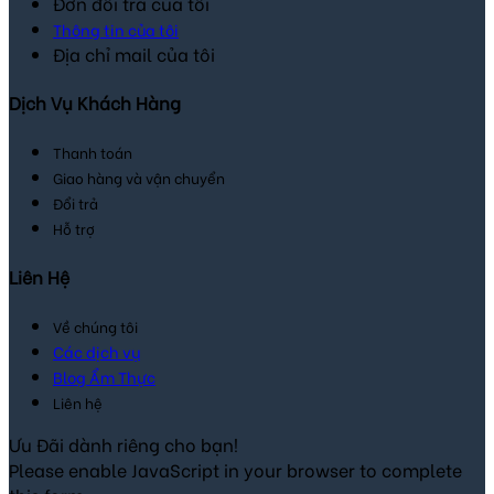
Đơn đổi trả của tôi
Thông tin của tôi
Địa chỉ mail của tôi
Dịch Vụ Khách Hàng
Thanh toán
Giao hàng và vận chuyển
Đổi trả
Hỗ trợ
Liên Hệ
Về chúng tôi
Các dịch vụ
Blog Ẩm Thực
Liên hệ
Ưu Đãi dành riêng cho bạn!
Please enable JavaScript in your browser to complete