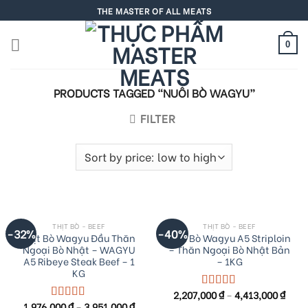
Skip
THE MASTER OF ALL MEATS
to
content
0
PRODUCTS TAGGED “NUÔI BÒ WAGYU”
FILTER
THỊT BÒ - BEEF
THỊT BÒ - BEEF
-32%
-40%
Thịt Bò Wagyu Đầu Thăn
Thịt Bò Wagyu A5 Striploin
Ngoại Bò Nhật – WAGYU
– Thăn Ngoại Bò Nhật Bản
A5 Ribeye Steak Beef – 1
– 1KG
KG
2,207,000
₫
–
4,413,000
₫
Rated
5.00
1,976,000
₫
–
3,951,000
₫
out of 5
Rated
5.00