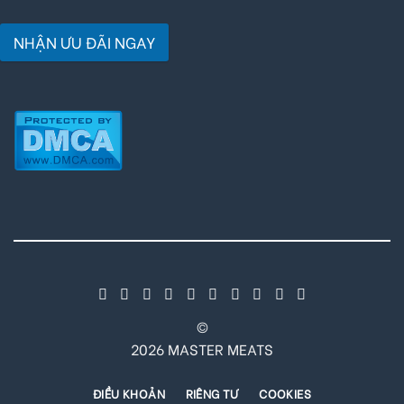
NHẬN ƯU ĐÃI NGAY
©
2026 MASTER MEATS
ĐIỀU KHOẢN
RIÊNG TƯ
COOKIES