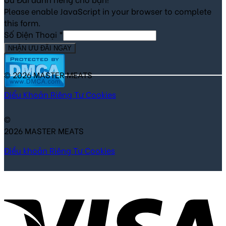
Please enable JavaScript in your browser to complete
this form.
Số Điện Thoại
*
NHẬN ƯU ĐÃI NGAY
© 2026 MASTER MEATS
Điểu Khoản
Riêng Tư
Cookies
©
2026 MASTER MEATS
Điều khoản
Riêng Tư
Cookies