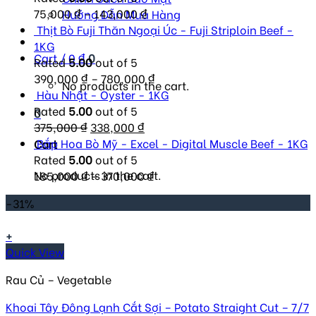
75,000
₫
–
143,000
₫
Hướng Dẫn Mua Hàng
Thịt Bò Fuji Thăn Ngoại Úc - Fuji Striploin Beef -
1KG
Cart /
0
₫
0
Rated
5.00
out of 5
390,000
₫
–
780,000
₫
No products in the cart.
Hàu Nhật - Oyster - 1KG
Rated
5.00
out of 5
0
Original
Current
375,000
₫
338,000
₫
price
price
Bắp Hoa Bò Mỹ - Excel - Digital Muscle Beef - 1KG
Cart
was:
is:
Rated
5.00
out of 5
375,000 ₫.
338,000 ₫.
No products in the cart.
185,000
₫
–
370,000
₫
-31%
+
Quick View
Rau Củ – Vegetable
Khoai Tây Đông Lạnh Cắt Sợi – Potato Straight Cut – 7/7