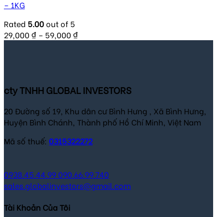
– 1KG
Rated
5.00
out of 5
29,000
₫
–
59,000
₫
cty TNHH GLOBAL INVESTORS
20 Đường số 19, Khu dân cư Bình Hưng , Xã Bình Hưng,
Huyện Bình Chánh, Thành phố Hồ Chí Minh, Việt Nam
Mã số thuế:
0315322272
0938.45.44.99
090.66.99.740
sales.globalinvestors@gmail.com
Tài Khoản Của Tôi