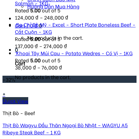
Salmon - 1KG
Hướng Dẫn Mua Hàng
Rated
5.00
out of 5
124,000
₫
–
248,000
₫
Ba Chỉ Bò Mỹ - Excel - Short Plate Boneless Beef -
Cart /
0
₫
0
Cắt Cuộn - 1KG
No products in the cart.
Rated
5.00
out of 5
137,000
₫
–
274,000
₫
0
Khoai Tây Múi Cau - Potato Wedres - Có Vị - 1KG
Rated
5.00
out of 5
Cart
38,000
₫
–
76,000
₫
No products in the cart.
-32%
+
Quick View
Thịt Bò - Beef
Thịt Bò Wagyu Đầu Thăn Ngoại Bò Nhật – WAGYU A5
Ribeye Steak Beef – 1 KG