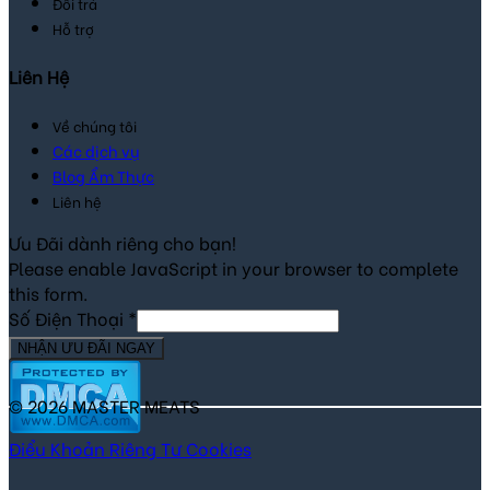
Đổi trả
Hỗ trợ
Liên Hệ
Về chúng tôi
Các dịch vụ
Blog Ẩm Thực
Liên hệ
Ưu Đãi dành riêng cho bạn!
Please enable JavaScript in your browser to complete
this form.
Số Điện Thoại
*
NHẬN ƯU ĐÃI NGAY
© 2026 MASTER MEATS
Điểu Khoản
Riêng Tư
Cookies