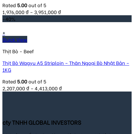
Rated
5.00
out of 5
1,976,000
₫
–
3,951,000
₫
-40%
+
Quick View
Thịt Bò - Beef
Thịt Bò Wagyu A5 Striploin – Thăn Ngoại Bò Nhật Bản –
1KG
Rated
5.00
out of 5
2,207,000
₫
–
4,413,000
₫
cty TNHH GLOBAL INVESTORS