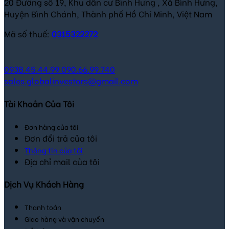
20 Đường số 19, Khu dân cư Bình Hưng , Xã Bình Hưng,
Huyện Bình Chánh, Thành phố Hồ Chí Minh, Việt Nam
Mã số thuế:
0315322272
0938.45.44.99
090.66.99.740
sales.globalinvestors@gmail.com
Tài Khoản Của Tôi
Đơn hàng của tôi
Đơn đổi trả của tôi
Thông tin của tôi
Địa chỉ mail của tôi
Dịch Vụ Khách Hàng
Thanh toán
Giao hàng và vận chuyển