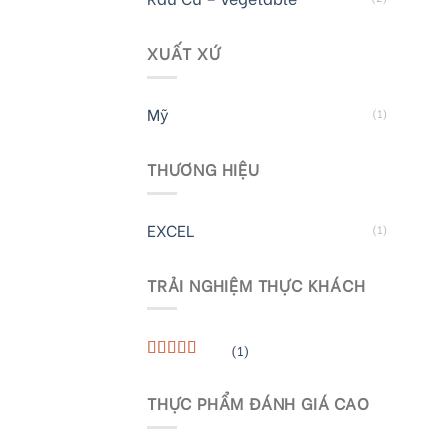
XUẤT XỨ
Mỹ
(1)
THƯƠNG HIỆU
EXCEL
(1)
TRẢI NGHIỆM THỰC KHÁCH
(1)
Rated
5
out
of 5
THỰC PHẨM ĐÁNH GIÁ CAO