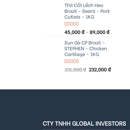
Thịt Cốt Lếch Heo
Brazil - Seara - Pork
Cutlets - 1KG
Rated
45,000
5.00
₫
–
89,000
₫
out of 5
Sụn Gà CP Brazil -
STEPHEN - Chicken
Cartilage - 1KG
Original
Current
Rated
331,000
5.00
₫
232,000
₫
out of 5
price
price
was:
is:
331,000 ₫.
232,000 
CTY TNHH GLOBAL INVESTORS