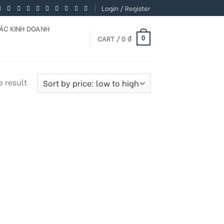
Login / Register
TÁC KINH DOANH
CART /
0
₫
0
 result