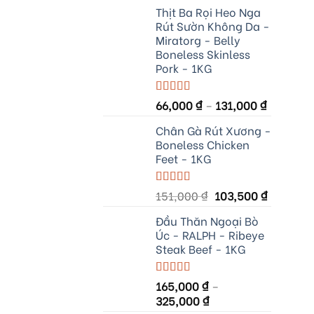
Thịt Ba Rọi Heo Nga
Rút Sườn Không Da -
Miratorg - Belly
Boneless Skinless
Pork - 1KG
Rated
66,000
5.00
₫
–
131,000
₫
out of 5
Chân Gà Rút Xương -
Boneless Chicken
Feet - 1KG
Original
Current
Rated
151,000
5.00
₫
103,500
₫
out of 5
price
price
Đầu Thăn Ngoại Bò
was:
is:
Úc - RALPH - Ribeye
151,000 ₫.
103,500 
Steak Beef - 1KG
Rated
165,000
5.00
₫
–
out of 5
325,000
₫