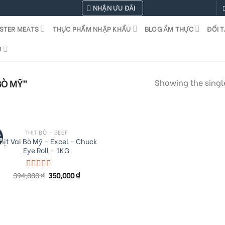
NHẬN ƯU ĐÃI
STER MEATS
THỰC PHẨM NHẬP KHẨU
BLOG ẨM THỰC
ĐỐI 
U
Showing the single
BÒ MỸ”
THỊT BÒ - BEEF
%
hịt Vai Bò Mỹ – Excel – Chuck
Eye Roll – 1KG
Original
Current
394,000
₫
350,000
₫
Rated
5.00
price
price
out of 5
was:
is:
394,000 ₫.
350,000 ₫.