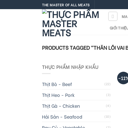
Skip
THE MASTER OF ALL MEATS
to
MA
content
GIỚI THIỆ
PRODUCTS TAGGED “THĂN LÕI VAI 
+
THỰC PHẨM NHẬP KHẨU
-11
T
Thịt Bò - Beef
(22)
Thịt Heo - Pork
(3)
Thịt Gà – Chicken
(4)
Hải Sản - Seafood
(10)
Rau Củ – Vegetable
(2)