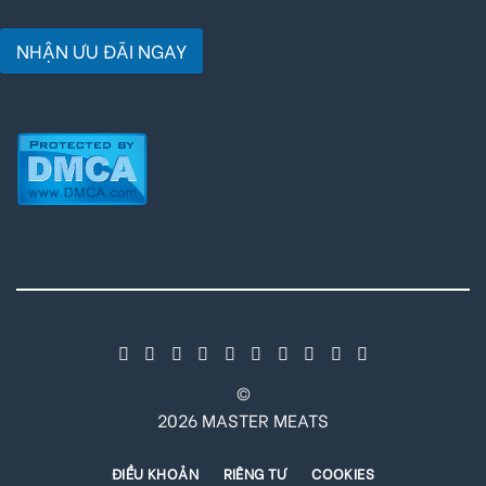
NHẬN ƯU ĐÃI NGAY
©
2026 MASTER MEATS
ĐIỀU KHOẢN
RIÊNG TƯ
COOKIES