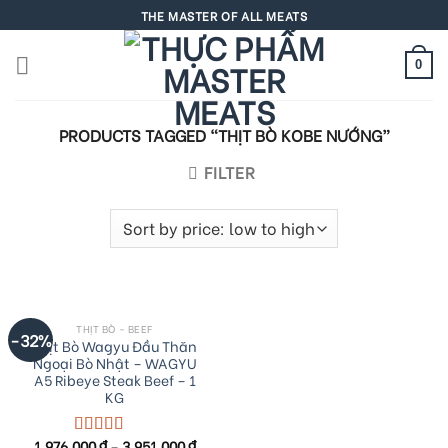
Skip
THE MASTER OF ALL MEATS
to
content
0
PRODUCTS TAGGED “THỊT BÒ KOBE NƯỚNG”
FILTER
THỊT BÒ - BEEF
-32%
Thịt Bò Wagyu Đầu Thăn
Ngoại Bò Nhật – WAGYU
A5 Ribeye Steak Beef – 1
KG
1,976,000
₫
–
3,951,000
₫
Rated
5.00