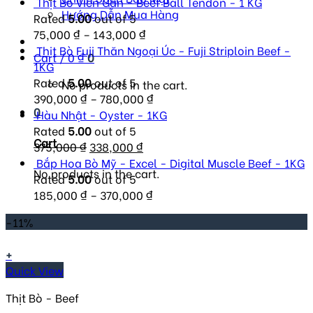
Thịt Bò Viên Gân - Beef Ball Tendon - 1 KG
Hướng Dẫn Mua Hàng
Rated
5.00
out of 5
75,000
₫
–
143,000
₫
Thịt Bò Fuji Thăn Ngoại Úc - Fuji Striploin Beef -
Cart /
0
₫
0
1KG
Rated
5.00
out of 5
No products in the cart.
390,000
₫
–
780,000
₫
0
Hàu Nhật - Oyster - 1KG
Rated
5.00
out of 5
Cart
Original
Current
375,000
₫
338,000
₫
price
price
Bắp Hoa Bò Mỹ - Excel - Digital Muscle Beef - 1KG
No products in the cart.
was:
is:
Rated
5.00
out of 5
375,000 ₫.
338,000 ₫.
185,000
₫
–
370,000
₫
-11%
+
Quick View
Thịt Bò - Beef