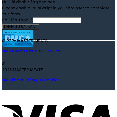
Ưu Đãi dành riêng cho bạn!
Please enable JavaScript in your browser to complete
this form.
Số Điện Thoại
*
NHẬN ƯU ĐÃI NGAY
© 2026 MASTER MEATS
Điểu Khoản
Riêng Tư
Cookies
©
2026 MASTER MEATS
Điều khoản
Riêng Tư
Cookies